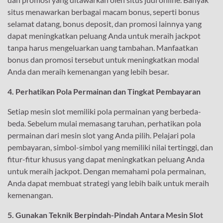
situs menawarkan berbagai macam bonus, seperti bonus
selamat datang, bonus deposit, dan promosi lainnya yang
dapat meningkatkan peluang Anda untuk meraih jackpot
tanpa harus mengeluarkan uang tambahan. Manfaatkan
bonus dan promosi tersebut untuk meningkatkan modal
Anda dan meraih kemenangan yang lebih besar.
4. Perhatikan Pola Permainan dan Tingkat Pembayaran
Setiap mesin slot memiliki pola permainan yang berbeda-
beda. Sebelum mulai memasang taruhan, perhatikan pola
permainan dari mesin slot yang Anda pilih. Pelajari pola
pembayaran, simbol-simbol yang memiliki nilai tertinggi, dan
fitur-fitur khusus yang dapat meningkatkan peluang Anda
untuk meraih jackpot. Dengan memahami pola permainan,
Anda dapat membuat strategi yang lebih baik untuk meraih
kemenangan.
5. Gunakan Teknik Berpindah-Pindah Antara Mesin Slot