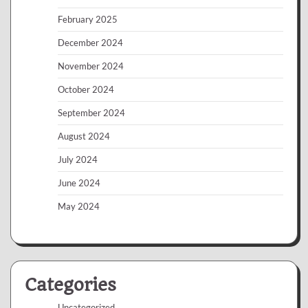
February 2025
December 2024
November 2024
October 2024
September 2024
August 2024
July 2024
June 2024
May 2024
Categories
Uncategorized