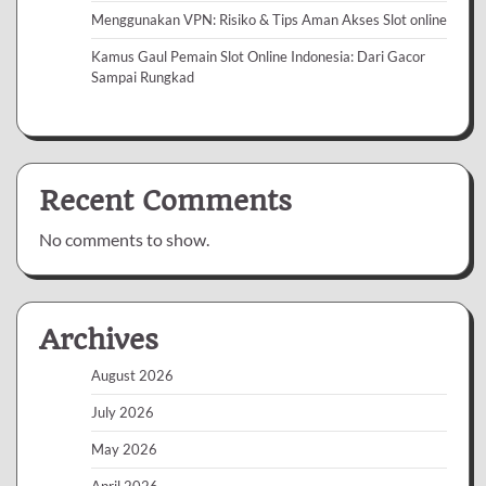
Menggunakan VPN: Risiko & Tips Aman Akses Slot online
Kamus Gaul Pemain Slot Online Indonesia: Dari Gacor
Sampai Rungkad
Recent Comments
No comments to show.
Archives
August 2026
July 2026
May 2026