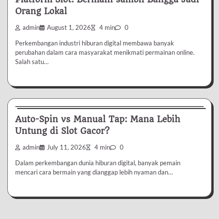
Orang Lokal
admin
August 1, 2026
4 min
0
Perkembangan industri hiburan digital membawa banyak
perubahan dalam cara masyarakat menikmati permainan online.
Salah satu…
Uncategorized
Auto-Spin vs Manual Tap: Mana Lebih
Untung di Slot Gacor?
admin
July 11, 2026
4 min
0
Dalam perkembangan dunia hiburan digital, banyak pemain
mencari cara bermain yang dianggap lebih nyaman dan…