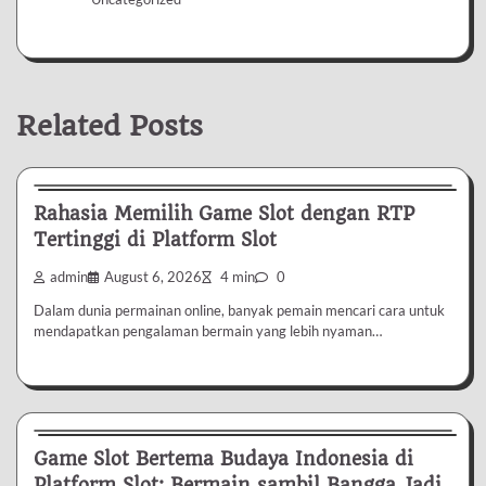
Related Posts
Uncategorized
Rahasia Memilih Game Slot dengan RTP
Tertinggi di Platform Slot
admin
August 6, 2026
4 min
0
Dalam dunia permainan online, banyak pemain mencari cara untuk
mendapatkan pengalaman bermain yang lebih nyaman…
Uncategorized
Game Slot Bertema Budaya Indonesia di
Platform Slot: Bermain sambil Bangga Jadi