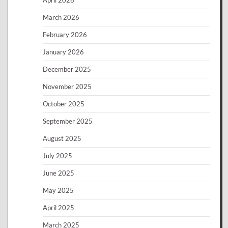
April 2026
March 2026
February 2026
January 2026
December 2025
November 2025
October 2025
September 2025
August 2025
July 2025
June 2025
May 2025
April 2025
March 2025