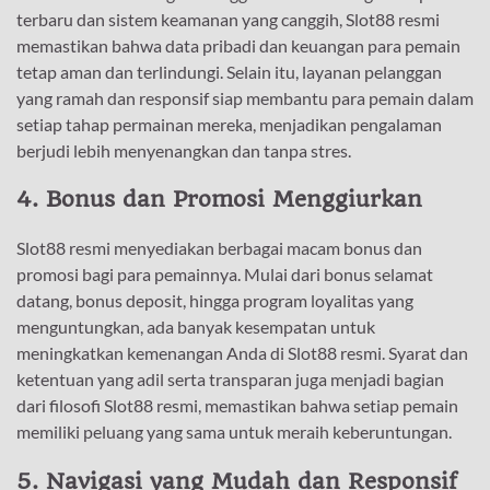
terbaru dan sistem keamanan yang canggih, Slot88 resmi
memastikan bahwa data pribadi dan keuangan para pemain
tetap aman dan terlindungi. Selain itu, layanan pelanggan
yang ramah dan responsif siap membantu para pemain dalam
setiap tahap permainan mereka, menjadikan pengalaman
berjudi lebih menyenangkan dan tanpa stres.
4. Bonus dan Promosi Menggiurkan
Slot88 resmi menyediakan berbagai macam bonus dan
promosi bagi para pemainnya. Mulai dari bonus selamat
datang, bonus deposit, hingga program loyalitas yang
menguntungkan, ada banyak kesempatan untuk
meningkatkan kemenangan Anda di Slot88 resmi. Syarat dan
ketentuan yang adil serta transparan juga menjadi bagian
dari filosofi Slot88 resmi, memastikan bahwa setiap pemain
memiliki peluang yang sama untuk meraih keberuntungan.
5. Navigasi yang Mudah dan Responsif