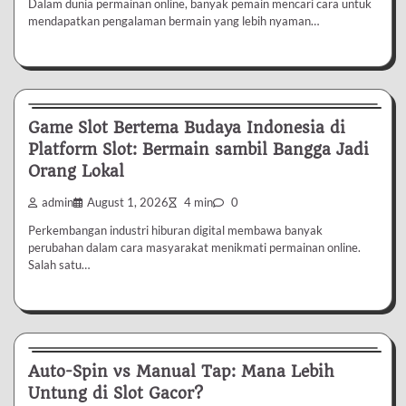
Dalam dunia permainan online, banyak pemain mencari cara untuk
mendapatkan pengalaman bermain yang lebih nyaman…
Uncategorized
Game Slot Bertema Budaya Indonesia di
Platform Slot: Bermain sambil Bangga Jadi
Orang Lokal
admin
August 1, 2026
4 min
0
Perkembangan industri hiburan digital membawa banyak
perubahan dalam cara masyarakat menikmati permainan online.
Salah satu…
Uncategorized
Auto-Spin vs Manual Tap: Mana Lebih
Untung di Slot Gacor?