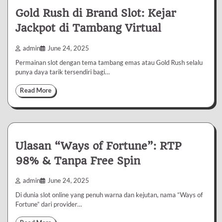
Gold Rush di Brand Slot: Kejar
Jackpot di Tambang Virtual
admin
June 24, 2025
Permainan slot dengan tema tambang emas atau Gold Rush selalu
punya daya tarik tersendiri bagi…
Read More
Ulasan “Ways of Fortune”: RTP
98% & Tanpa Free Spin
admin
June 24, 2025
Di dunia slot online yang penuh warna dan kejutan, nama “Ways of
Fortune” dari provider…