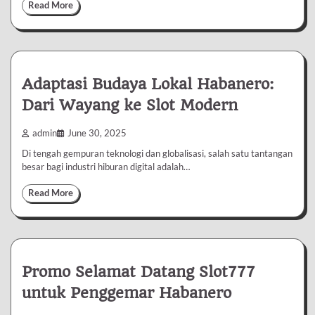
Read More
Adaptasi Budaya Lokal Habanero:
Dari Wayang ke Slot Modern
admin
June 30, 2025
Di tengah gempuran teknologi dan globalisasi, salah satu tantangan
besar bagi industri hiburan digital adalah…
Read More
Promo Selamat Datang Slot777
untuk Penggemar Habanero