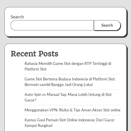
Search
Search
Recent Posts
Rahasia Memilih Game Slot dengan RTP Tertinggi di
Platform Slot
Game Slot Bertema Budaya Indonesia di Platform Slot:
Bermain sambil Bangga Jadi Orang Lokal
Auto-Spin vs Manual Tap: Mana Lebih Untung di Slot
Gacor?
Menggunakan VPN: Risiko & Tips Aman Akses Slot online
Kamus Gaul Pemain Slot Online Indonesia: Dari Gacor
Sampai Rungkad