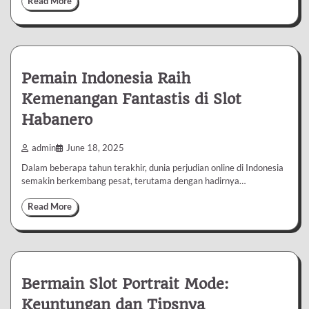
Read More
Pemain Indonesia Raih
Kemenangan Fantastis di Slot
Habanero
admin
June 18, 2025
Dalam beberapa tahun terakhir, dunia perjudian online di Indonesia
semakin berkembang pesat, terutama dengan hadirnya…
Read More
Bermain Slot Portrait Mode:
Keuntungan dan Tipsnya