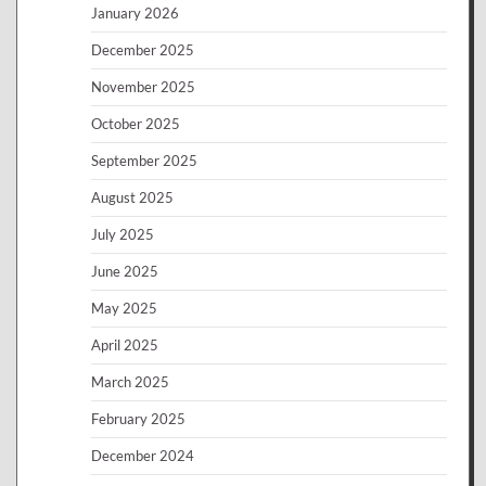
January 2026
December 2025
November 2025
October 2025
September 2025
August 2025
July 2025
June 2025
May 2025
April 2025
March 2025
February 2025
December 2024