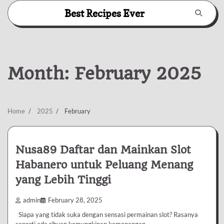
Skip
Best Recipes Ever
to
content
Month:
February 2025
Home
2025
February
Nusa89 Daftar dan Mainkan Slot
Habanero untuk Peluang Menang
yang Lebih Tinggi
admin
February 28, 2025
Siapa yang tidak suka dengan sensasi permainan slot? Rasanya
seperti ada ribuan kemungkinan kemenangan…