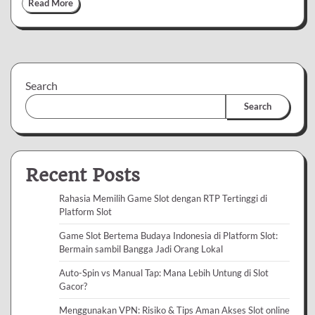
Read More
Search
Search
Recent Posts
Rahasia Memilih Game Slot dengan RTP Tertinggi di
Platform Slot
Game Slot Bertema Budaya Indonesia di Platform Slot:
Bermain sambil Bangga Jadi Orang Lokal
Auto-Spin vs Manual Tap: Mana Lebih Untung di Slot
Gacor?
Menggunakan VPN: Risiko & Tips Aman Akses Slot online