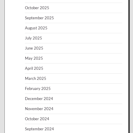
October 2025
September 2025
August 2025
July 2025
June 2025
May 2025
April 2025
March 2025
February 2025
December 2024
November 2024
October 2024
September 2024