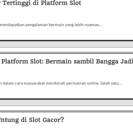
ertinggi di Platform Slot
k mendapatkan pengalaman bermain yang lebih nyaman…
 Platform Slot: Bermain sambil Bangga Jad
 dalam cara masyarakat menikmati permainan online. Salah satu…
ntung di Slot Gacor?