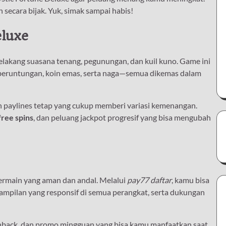
secara bijak. Yuk, simak sampai habis!
eluxe
elakang suasana tenang, pegunungan, dan kuil kuno. Game ini
eberuntungan, koin emas, serta naga—semua dikemas dalam
ah paylines tetap yang cukup memberi variasi kemenangan.
free spins
, dan peluang jackpot progresif yang bisa mengubah
ermain yang aman dan andal. Melalui
pay77 daftar
, kamu bisa
ampilan yang responsif di semua perangkat, serta dukungan
hback, dan promo mingguan yang bisa kamu manfaatkan saat