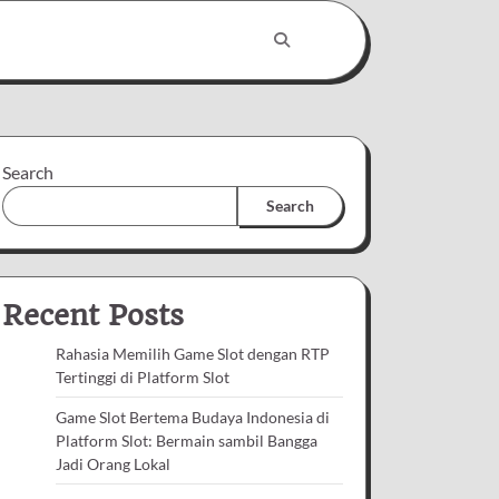
Search
Search
Recent Posts
Rahasia Memilih Game Slot dengan RTP
Tertinggi di Platform Slot
Game Slot Bertema Budaya Indonesia di
Platform Slot: Bermain sambil Bangga
Jadi Orang Lokal