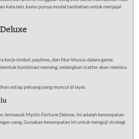
an kata lain, kamu punya modal tambahan untuk menjajal
 Deluxe
kerja simbol, paylines, dan fitur khusus dalam game.
embentuk kombinasi menang, sedangkan scatter akan memicu
tkan setiap peluang yang muncul di layar.
lu
e, termasuk Mystic Fortune Deluxe. Ini adalah kesempatan
ngan uang. Gunakan kesempatan ini untuk menguji strategi