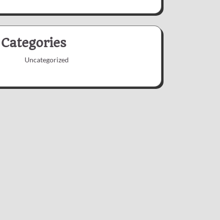
Categories
Uncategorized