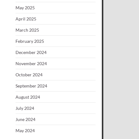
May 2025
April 2025
March 2025
February 2025
December 2024
November 2024
October 2024
September 2024
August 2024
July 2024
June 2024
May 2024