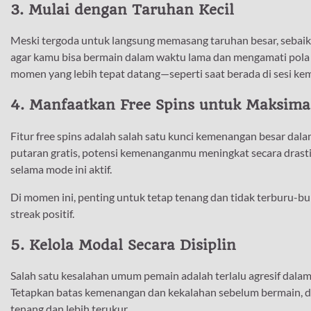
3.
Mulai dengan Taruhan Kecil
Meski tergoda untuk langsung memasang taruhan besar, sebaikny
agar kamu bisa bermain dalam waktu lama dan mengamati pola 
momen yang lebih tepat datang—seperti saat berada di sesi kem
4.
Manfaatkan Free Spins untuk Maksima
Fitur free spins adalah salah satu kunci kemenangan besar dal
putaran gratis, potensi kemenanganmu meningkat secara drasti
selama mode ini aktif.
Di momen ini, penting untuk tetap tenang dan tidak terburu-
streak positif.
5.
Kelola Modal Secara Disiplin
Salah satu kesalahan umum pemain adalah terlalu agresif dal
Tetapkan batas kemenangan dan kekalahan sebelum bermain, da
tenang dan lebih terukur.