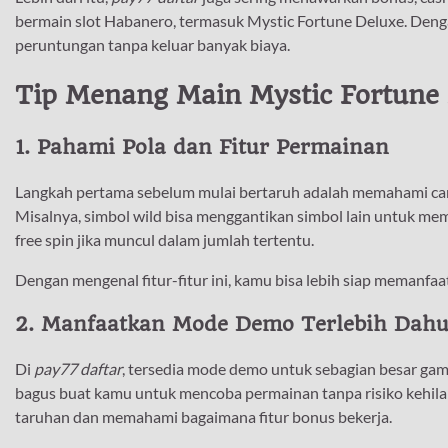
bermain slot Habanero, termasuk Mystic Fortune Deluxe. Deng
peruntungan tanpa keluar banyak biaya.
Tip Menang Main Mystic Fortune
1.
Pahami Pola dan Fitur Permainan
Langkah pertama sebelum mulai bertaruh adalah memahami cara 
Misalnya, simbol wild bisa menggantikan simbol lain untuk m
free spin jika muncul dalam jumlah tertentu.
Dengan mengenal fitur-fitur ini, kamu bisa lebih siap memanfaa
2.
Manfaatkan Mode Demo Terlebih Dahu
Di
pay77 daftar
, tersedia mode demo untuk sebagian besar gam
bagus buat kamu untuk mencoba permainan tanpa risiko kehila
taruhan dan memahami bagaimana fitur bonus bekerja.