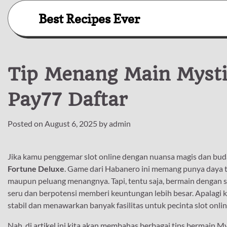
Skip
Best Recipes Ever
to
content
Tip Menang Main Mysti
Pay77 Daftar
Posted on
August 6, 2025
by
admin
Jika kamu penggemar slot online dengan nuansa magis dan buda
Fortune Deluxe
. Game dari Habanero ini memang punya daya tar
maupun peluang menangnya. Tapi, tentu saja, bermain dengan 
seru dan berpotensi memberi keuntungan lebih besar. Apalagi
stabil dan menawarkan banyak fasilitas untuk pecinta slot onlin
Nah, di artikel ini kita akan membahas berbagai tips bermain