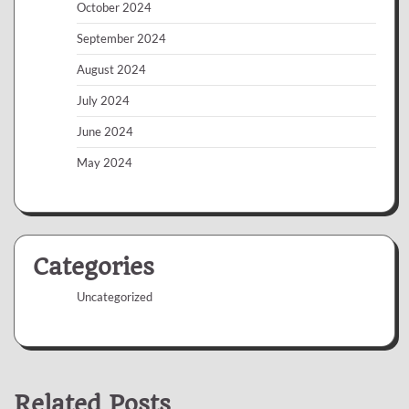
October 2024
September 2024
August 2024
July 2024
June 2024
May 2024
Categories
Uncategorized
Related Posts