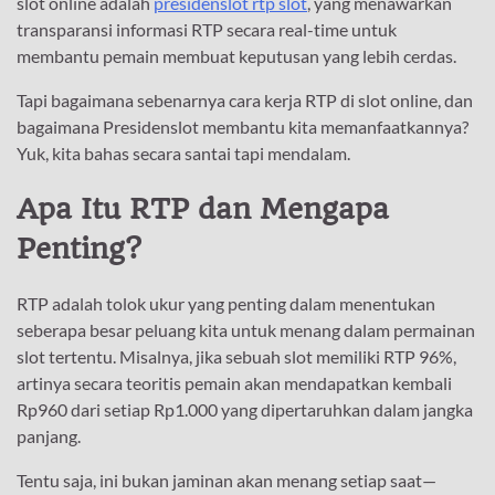
slot online adalah
presidenslot rtp slot
, yang menawarkan
transparansi informasi RTP secara real-time untuk
membantu pemain membuat keputusan yang lebih cerdas.
Tapi bagaimana sebenarnya cara kerja RTP di slot online, dan
bagaimana Presidenslot membantu kita memanfaatkannya?
Yuk, kita bahas secara santai tapi mendalam.
Apa Itu RTP dan Mengapa
Penting?
RTP adalah tolok ukur yang penting dalam menentukan
seberapa besar peluang kita untuk menang dalam permainan
slot tertentu. Misalnya, jika sebuah slot memiliki RTP 96%,
artinya secara teoritis pemain akan mendapatkan kembali
Rp960 dari setiap Rp1.000 yang dipertaruhkan dalam jangka
panjang.
Tentu saja, ini bukan jaminan akan menang setiap saat—