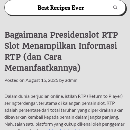
Skip
Best Recipes Ever
to
content
Bagaimana Presidenslot RTP
Slot Menampilkan Informasi
RTP (dan Cara
Memanfaatkannya)
Posted on
August 15, 2025
by
admin
Dalam dunia perjudian online, istilah RTP (Return to Player)
sering terdengar, terutama di kalangan pemain slot. RTP
adalah persentase dari total taruhan yang diperkirakan akan
dibayarkan kembali kepada pemain dalam jangka panjang.
Nah, salah satu platform yang cukup dikenal oleh penggemar