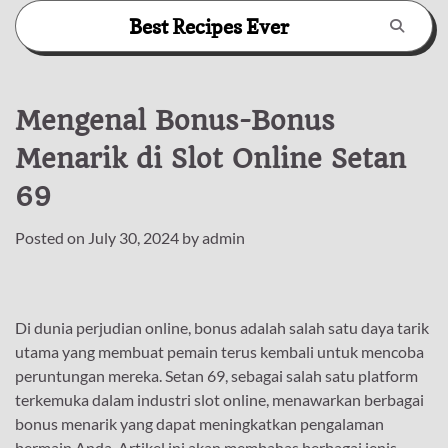
Skip
Best Recipes Ever
to
content
Mengenal Bonus-Bonus
Menarik di Slot Online Setan
69
Posted on
July 30, 2024
by
admin
Di dunia perjudian online, bonus adalah salah satu daya tarik
utama yang membuat pemain terus kembali untuk mencoba
peruntungan mereka. Setan 69, sebagai salah satu platform
terkemuka dalam industri slot online, menawarkan berbagai
bonus menarik yang dapat meningkatkan pengalaman
bermain Anda. Artikel ini akan membahas berbagai jenis