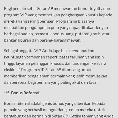
Bagi pemain setia, Setan 69 menawarkan bonus loyalty dan
program VIP yang memberikan penghargaan khusus kepada
mereka yang sering bermain. Program ini biasanya
melibatkan pengumpulan poin yang dapat ditukar dengan
berbagai hadiah, termasuk bonus uang, putaran gratis, atau
bahkan liburan dan barang-barang mewah.
Sebagai anggota VIP, Anda juga bisa mendapatkan
keuntungan tambahan seperti batas taruhan yang lebih
tinggi, layanan pelanggan khusus, dan undangan ke acara
eksklusif. Program VIP Setan 69 dirancang untuk
memberikan pengalaman bermain yang lebih memuaskan
dan personal bagi pemain yang paling aktif dan loyal.
**5.
Bonus Referral
Bonus referral adalah jenis bonus yang diberikan kepada
pemain yang berhasil mengundang teman mereka untuk
bergabung dan bermain di Setan 69. Ketika teman yang Anda