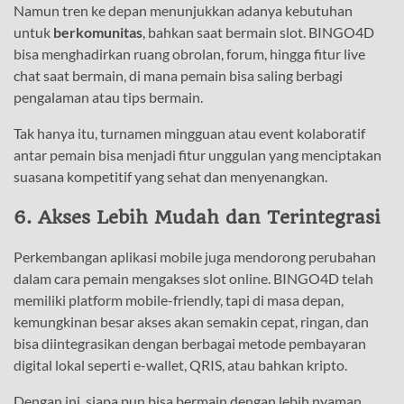
Namun tren ke depan menunjukkan adanya kebutuhan
untuk
berkomunitas
, bahkan saat bermain slot. BINGO4D
bisa menghadirkan ruang obrolan, forum, hingga fitur live
chat saat bermain, di mana pemain bisa saling berbagi
pengalaman atau tips bermain.
Tak hanya itu, turnamen mingguan atau event kolaboratif
antar pemain bisa menjadi fitur unggulan yang menciptakan
suasana kompetitif yang sehat dan menyenangkan.
6. Akses Lebih Mudah dan Terintegrasi
Perkembangan aplikasi mobile juga mendorong perubahan
dalam cara pemain mengakses slot online. BINGO4D telah
memiliki platform mobile-friendly, tapi di masa depan,
kemungkinan besar akses akan semakin cepat, ringan, dan
bisa diintegrasikan dengan berbagai metode pembayaran
digital lokal seperti e-wallet, QRIS, atau bahkan kripto.
Dengan ini, siapa pun bisa bermain dengan lebih nyaman,