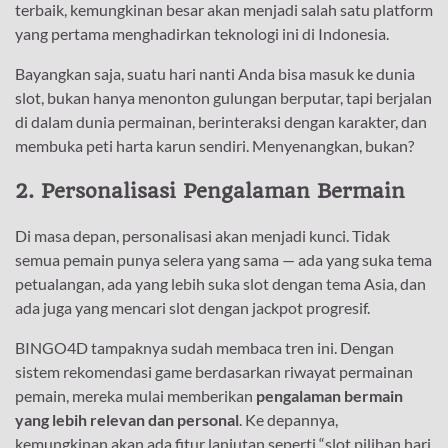
terbaik, kemungkinan besar akan menjadi salah satu platform
yang pertama menghadirkan teknologi ini di Indonesia.
Bayangkan saja, suatu hari nanti Anda bisa masuk ke dunia
slot, bukan hanya menonton gulungan berputar, tapi berjalan
di dalam dunia permainan, berinteraksi dengan karakter, dan
membuka peti harta karun sendiri. Menyenangkan, bukan?
2. Personalisasi Pengalaman Bermain
Di masa depan, personalisasi akan menjadi kunci. Tidak
semua pemain punya selera yang sama — ada yang suka tema
petualangan, ada yang lebih suka slot dengan tema Asia, dan
ada juga yang mencari slot dengan jackpot progresif.
BINGO4D tampaknya sudah membaca tren ini. Dengan
sistem rekomendasi game berdasarkan riwayat permainan
pemain, mereka mulai memberikan
pengalaman bermain
yang lebih relevan dan personal
. Ke depannya,
kemungkinan akan ada fitur lanjutan seperti “slot pilihan hari