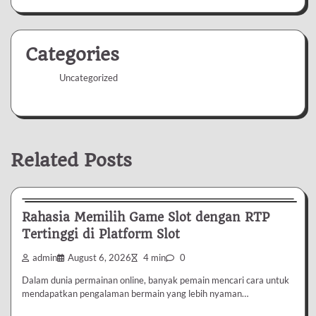
Categories
Uncategorized
Related Posts
Uncategorized
Rahasia Memilih Game Slot dengan RTP
Tertinggi di Platform Slot
admin
August 6, 2026
4 min
0
Dalam dunia permainan online, banyak pemain mencari cara untuk
mendapatkan pengalaman bermain yang lebih nyaman…