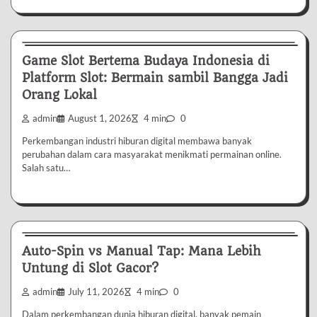
Uncategorized
Game Slot Bertema Budaya Indonesia di
Platform Slot: Bermain sambil Bangga Jadi
Orang Lokal
admin
August 1, 2026
4 min
0
Perkembangan industri hiburan digital membawa banyak
perubahan dalam cara masyarakat menikmati permainan online.
Salah satu…
Uncategorized
Auto-Spin vs Manual Tap: Mana Lebih
Untung di Slot Gacor?
admin
July 11, 2026
4 min
0
Dalam perkembangan dunia hiburan digital, banyak pemain