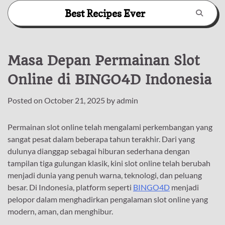
Skip
Best Recipes Ever
to
content
Masa Depan Permainan Slot
Online di BINGO4D Indonesia
Posted on
October 21, 2025
by
admin
Permainan slot online telah mengalami perkembangan yang
sangat pesat dalam beberapa tahun terakhir. Dari yang
dulunya dianggap sebagai hiburan sederhana dengan
tampilan tiga gulungan klasik, kini slot online telah berubah
menjadi dunia yang penuh warna, teknologi, dan peluang
besar. Di Indonesia, platform seperti
BINGO4D
menjadi
pelopor dalam menghadirkan pengalaman slot online yang
modern, aman, dan menghibur.