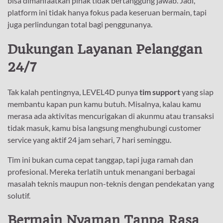
bisa dimanfaatkan pihak tidak bertanggung jawab. Jadi,
platform ini tidak hanya fokus pada keseruan bermain, tapi
juga perlindungan total bagi penggunanya.
Dukungan Layanan Pelanggan
24/7
Tak kalah pentingnya, LEVEL4D punya
tim support
yang siap
membantu kapan pun kamu butuh. Misalnya, kalau kamu
merasa ada aktivitas mencurigakan di akunmu atau transaksi
tidak masuk, kamu bisa langsung menghubungi customer
service yang aktif 24 jam sehari, 7 hari seminggu.
Tim ini bukan cuma cepat tanggap, tapi juga ramah dan
profesional. Mereka terlatih untuk menangani berbagai
masalah teknis maupun non-teknis dengan pendekatan yang
solutif.
Bermain Nyaman Tanpa Rasa