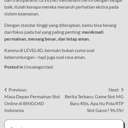
baik, itulah kenapa mereka menaruh perhatian ekstra pada
sistem keamanan.
Dengan standar tinggi yang diterapkan, kamu bisa tenang
dan fokus pada hal yang paling penting:
menikmati
permainan, menang besar, dan tetap aman.
Karena di LEVEL4D, bermain bukan cuma soal
keberuntungan—tapi juga soal rasa aman.
Posted in
Uncategorized
Post
Previous:
Next:
Masa Depan Permainan Slot
Berita Terbaru: Game Slot MG
navigation
Online di BINGO4D
Baru Rilis, Apa Itu Pola RTP
Indonesia
Slot Gacor? 96.5%!