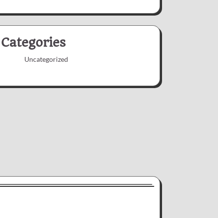
Categories
Uncategorized