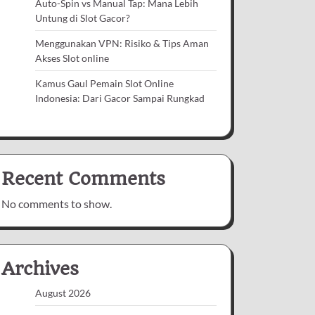
Auto-Spin vs Manual Tap: Mana Lebih
Untung di Slot Gacor?
Menggunakan VPN: Risiko & Tips Aman
Akses Slot online
Kamus Gaul Pemain Slot Online
Indonesia: Dari Gacor Sampai Rungkad
Recent Comments
No comments to show.
Archives
August 2026