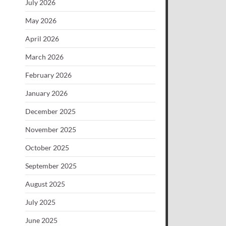
July 2026
May 2026
April 2026
March 2026
February 2026
January 2026
December 2025
November 2025
October 2025
September 2025
August 2025
July 2025
June 2025