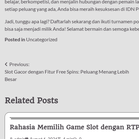
belajar, berkompetisi, dan menjalin hubungan dengan pemain 
setiap peluang yang ada, Anda bisa meraih kesuksesan di IDN P
Jadi, tunggu apa lagi? Daftarlah sekarang dan ikuti turnamen p
bisa saja menjadi milik Anda! Selamat bermain dan semoga keb
Posted in
Uncategorized
Post
Previous:
Slot Gacor dengan Fitur Free Spins: Peluang Menang Lebih
navigation
Besar
Related Posts
Uncategorized
Rahasia Memilih Game Slot dengan RTP T