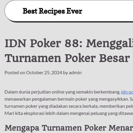
Skip
Best Recipes Ever
to
content
IDN Poker 88: Menggali
Turnamen Poker Besar
Posted on
October 25, 2024
by
admin
Dalam dunia perjudian online yang semakin berkembang,
idn p
menawarkan pengalaman bermain poker yang mengasyikkan. Sala
turnamen poker yang diadakan secara berkala, memberikan pe
Mari kita eksplorasi lebih dalam mengenai peluang yang ditawa
Mengapa Turnamen Poker Menar