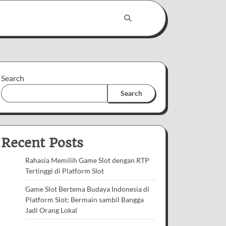
Search
Search
Recent Posts
Rahasia Memilih Game Slot dengan RTP
Tertinggi di Platform Slot
Game Slot Bertema Budaya Indonesia di
Platform Slot: Bermain sambil Bangga
Jadi Orang Lokal