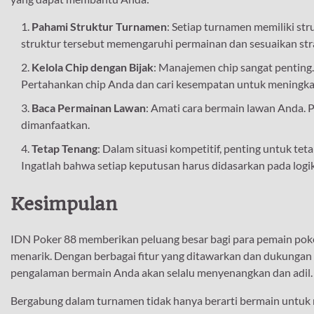
Pahami Struktur Turnamen
: Setiap turnamen memiliki st
struktur tersebut memengaruhi permainan dan sesuaikan str
Kelola Chip dengan Bijak
: Manajemen chip sangat penting.
Pertahankan chip Anda dan cari kesempatan untuk meningkat
Baca Permainan Lawan
: Amati cara bermain lawan Anda. P
dimanfaatkan.
Tetap Tenang
: Dalam situasi kompetitif, penting untuk te
Ingatlah bahwa setiap keputusan harus didasarkan pada logik
Kesimpulan
IDN Poker 88 memberikan peluang besar bagi para pemain pok
menarik. Dengan berbagai fitur yang ditawarkan dan dukungan 
pengalaman bermain Anda akan selalu menyenangkan dan adil.
Bergabung dalam turnamen tidak hanya berarti bermain untu