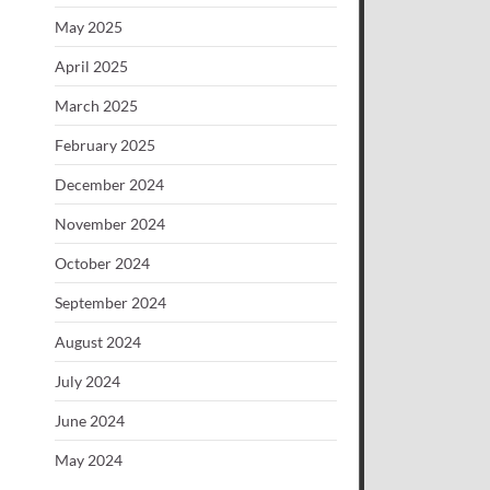
May 2025
April 2025
March 2025
February 2025
December 2024
November 2024
October 2024
September 2024
August 2024
July 2024
June 2024
May 2024