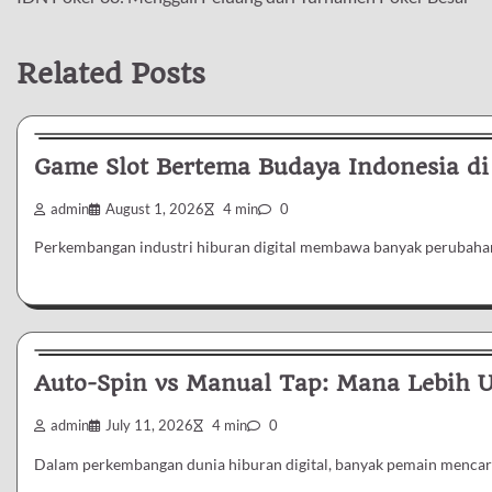
navigation
Related Posts
Uncategorized
Game Slot Bertema Budaya Indonesia di
admin
August 1, 2026
4 min
0
Perkembangan industri hiburan digital membawa banyak perubahan
Uncategorized
Auto-Spin vs Manual Tap: Mana Lebih U
admin
July 11, 2026
4 min
0
Dalam perkembangan dunia hiburan digital, banyak pemain mencar