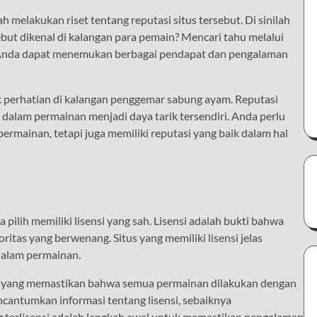
melakukan riset tentang reputasi situs tersebut. Di sinilah
ebut dikenal di kalangan para pemain? Mencari tahu melalui
na, Anda dapat menemukan berbagai pendapat dan pengalaman
k perhatian di kalangan penggemar sabung ayam. Reputasi
 dalam permainan menjadi daya tarik tersendiri. Anda perlu
rmainan, tetapi juga memiliki reputasi yang baik dalam hal
pilih memiliki lisensi yang sah. Lisensi adalah bukti bahwa
oritas yang berwenang. Situs yang memiliki lisensi jelas
alam permainan.
ntu yang memastikan bahwa semua permainan dilakukan dengan
ncantumkan informasi tentang lisensi, sebaiknya
ng terlisensi adalah langkah awal untuk memastikan pengalaman