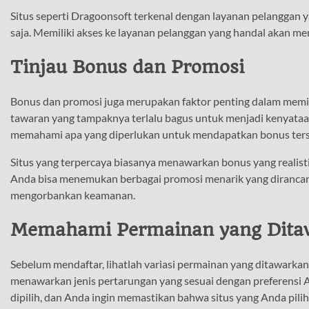
Situs seperti Dragoonsoft terkenal dengan layanan pelanggan 
saja. Memiliki akses ke layanan pelanggan yang handal akan 
Tinjau Bonus dan Promosi
Bonus dan promosi juga merupakan faktor penting dalam memil
tawaran yang tampaknya terlalu bagus untuk menjadi kenyataa
memahami apa yang diperlukan untuk mendapatkan bonus ter
Situs yang terpercaya biasanya menawarkan bonus yang realis
Anda bisa menemukan berbagai promosi menarik yang diranca
mengorbankan keamanan.
Memahami Permainan yang Dita
Sebelum mendaftar, lihatlah variasi permainan yang ditawarkan
menawarkan jenis pertarungan yang sesuai dengan preferensi A
dipilih, dan Anda ingin memastikan bahwa situs yang Anda pilih