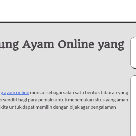
bung Ayam Online yang
g ayam online
muncul sebagai salah satu bentuk hiburan yang
 tersendiri bagi para pemain untuk menemukan situs yang aman
i kita untuk dapat memilih dengan bijak agar pengalaman