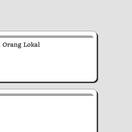
i Orang Lokal