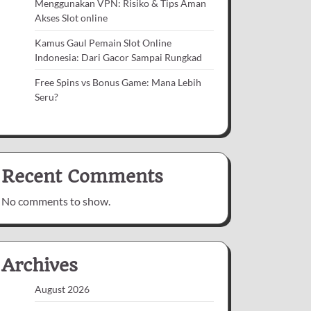
Menggunakan VPN: Risiko & Tips Aman
Akses Slot online
Kamus Gaul Pemain Slot Online
Indonesia: Dari Gacor Sampai Rungkad
Free Spins vs Bonus Game: Mana Lebih
Seru?
Recent Comments
No comments to show.
Archives
August 2026