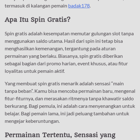
termasuk di kalangan pemain
badak178
.
Apa Itu Spin Gratis?
Spin gratis adalah kesempatan memutar gulungan slot tanpa
menggunakan saldo utama. Hasil dari spin ini tetap bisa
menghasilkan kemenangan, tergantung pada aturan
permainan yang berlaku. Biasanya, spin gratis diberikan
sebagai bagian dari promo harian, event khusus, atau fitur
loyalitas untuk pemain aktif.
Yang membuat spin gratis menarik adalah sensasi “main
tanpa beban”. Kamu bisa mencoba permainan baru, mengenal
fitur-fiturnya, dan merasakan ritmenya tanpa khawatir saldo
berkurang. Bagi pemula, ini adalah cara menyenangkan untuk
belajar. Bagi pemain lama, ini jadi peluang tambahan untuk
mengejar keberuntungan.
Permainan Tertentu, Sensasi yang