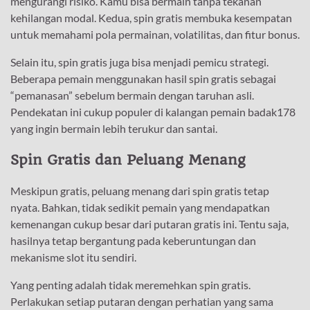
mengurangi risiko. Kamu bisa bermain tanpa tekanan
kehilangan modal. Kedua, spin gratis membuka kesempatan
untuk memahami pola permainan, volatilitas, dan fitur bonus.
Selain itu, spin gratis juga bisa menjadi pemicu strategi.
Beberapa pemain menggunakan hasil spin gratis sebagai
“pemanasan” sebelum bermain dengan taruhan asli.
Pendekatan ini cukup populer di kalangan pemain badak178
yang ingin bermain lebih terukur dan santai.
Spin Gratis dan Peluang Menang
Meskipun gratis, peluang menang dari spin gratis tetap
nyata. Bahkan, tidak sedikit pemain yang mendapatkan
kemenangan cukup besar dari putaran gratis ini. Tentu saja,
hasilnya tetap bergantung pada keberuntungan dan
mekanisme slot itu sendiri.
Yang penting adalah tidak meremehkan spin gratis.
Perlakukan setiap putaran dengan perhatian yang sama