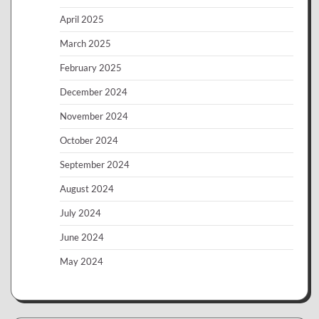
April 2025
March 2025
February 2025
December 2024
November 2024
October 2024
September 2024
August 2024
July 2024
June 2024
May 2024