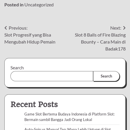
Posted in
Uncategorized
Post
Previous:
Next:
Slot Progresif yang Bisa
Slot 8 Balls of Fire Blazing
navigation
Mengubah Hidup Pemain
Bounty – Cara Main di
Badak178
Search
Search
Recent Posts
Game Slot Bertema Budaya Indonesia di Platform Slot:
Bermain sambil Bangga Jadi Orang Lokal
Auto-Spin vs Manual Tap: Mana Lebih Untung di Slot