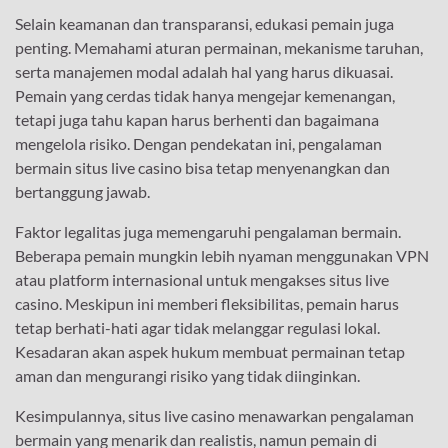
Selain keamanan dan transparansi, edukasi pemain juga
penting. Memahami aturan permainan, mekanisme taruhan,
serta manajemen modal adalah hal yang harus dikuasai.
Pemain yang cerdas tidak hanya mengejar kemenangan,
tetapi juga tahu kapan harus berhenti dan bagaimana
mengelola risiko. Dengan pendekatan ini, pengalaman
bermain situs live casino bisa tetap menyenangkan dan
bertanggung jawab.
Faktor legalitas juga memengaruhi pengalaman bermain.
Beberapa pemain mungkin lebih nyaman menggunakan VPN
atau platform internasional untuk mengakses situs live
casino. Meskipun ini memberi fleksibilitas, pemain harus
tetap berhati-hati agar tidak melanggar regulasi lokal.
Kesadaran akan aspek hukum membuat permainan tetap
aman dan mengurangi risiko yang tidak diinginkan.
Kesimpulannya, situs live casino menawarkan pengalaman
bermain yang menarik dan realistis, namun pemain di