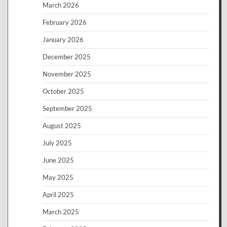
March 2026
February 2026
January 2026
December 2025
November 2025
October 2025
September 2025
August 2025
July 2025
June 2025
May 2025
April 2025
March 2025