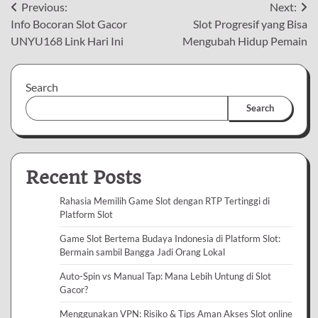
Post
Previous:
Next:
Info Bocoran Slot Gacor
Slot Progresif yang Bisa
navigation
UNYU168 Link Hari Ini
Mengubah Hidup Pemain
Search
Search
Recent Posts
Rahasia Memilih Game Slot dengan RTP Tertinggi di
Platform Slot
Game Slot Bertema Budaya Indonesia di Platform Slot:
Bermain sambil Bangga Jadi Orang Lokal
Auto-Spin vs Manual Tap: Mana Lebih Untung di Slot
Gacor?
Menggunakan VPN: Risiko & Tips Aman Akses Slot online