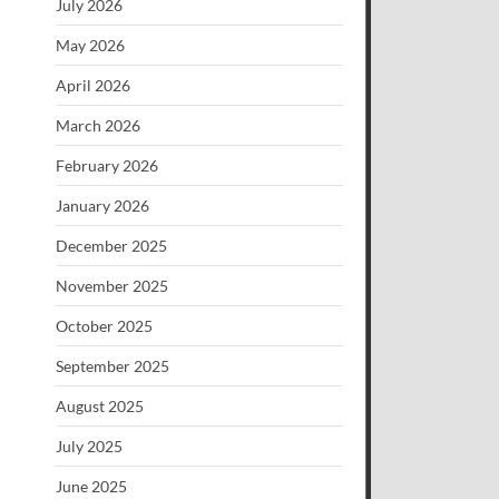
July 2026
May 2026
April 2026
March 2026
February 2026
January 2026
December 2025
November 2025
October 2025
September 2025
August 2025
July 2025
June 2025