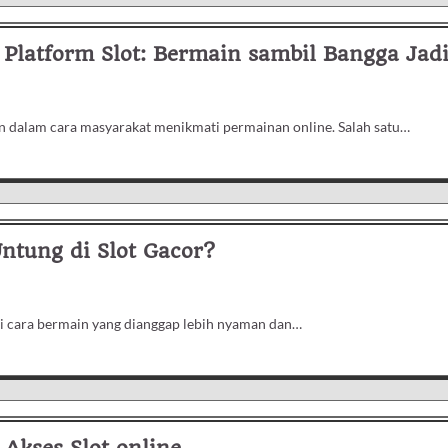
 Platform Slot: Bermain sambil Bangga Jad
 dalam cara masyarakat menikmati permainan online. Salah satu…
ntung di Slot Gacor?
i cara bermain yang dianggap lebih nyaman dan…
Akses Slot online