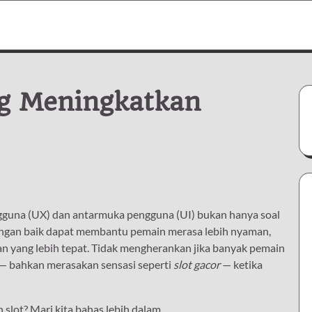
ng Meningkatkan
gguna (UX) dan antarmuka pengguna (UI) bukan hanya soal
dengan baik dapat membantu pemain merasa lebih nyaman,
yang lebih tepat. Tidak mengherankan jika banyak pemain
— bahkan merasakan sensasi seperti
slot gacor
— ketika
ot? Mari kita bahas lebih dalam.