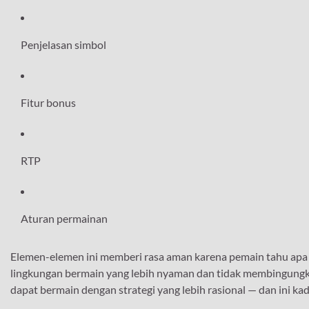
Penjelasan simbol
Fitur bonus
RTP
Aturan permainan
Elemen-elemen ini memberi rasa aman karena pemain tahu apa y
lingkungan bermain yang lebih nyaman dan tidak membingungk
dapat bermain dengan strategi yang lebih rasional — dan ini 