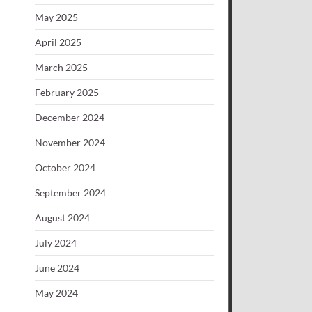
May 2025
April 2025
March 2025
February 2025
December 2024
November 2024
October 2024
September 2024
August 2024
July 2024
June 2024
May 2024