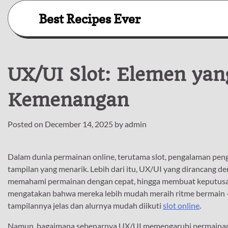
Skip
Best Recipes Ever
to
content
UX/UI Slot: Elemen ya
Kemenangan
Posted on
December 14, 2025
by
admin
Dalam dunia permainan online, terutama slot, pengalaman pen
tampilan yang menarik. Lebih dari itu, UX/UI yang dirancang 
memahami permainan dengan cepat, hingga membuat keputusan 
mengatakan bahwa mereka lebih mudah meraih ritme bermain 
tampilannya jelas dan alurnya mudah diikuti
slot online
.
Namun, bagaimana sebenarnya UX/UI memengaruhi permainan sl