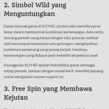
2. Simbol Wild yang
Menguntungkan
Dalam banyak game di KUY4D, simbol wild memiliki peran
besar dalam membentuk kombinasi kemenangan. Ada cerita
seorang pemain yang hanya dengan satu putaran melihat
wild bertumpuk memenuhi satu gulungan, menghasilkan
kombinasi pemenang yang jarang terjadi. Hasilnya,
kemenangan yang didapat jauh melebihi ekspektasi awal.
Keunggulan KUY4D adalah fleksibilitas game sehingga
setiap pemain, bahkan dengan modal kecil, memiliki peluang
untuk mengalami momen seperti ini.
3. Free Spin yang Membawa
Kejutan