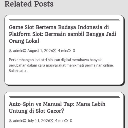
Related Posts
Uncategorized
Game Slot Bertema Budaya Indonesia di
Platform Slot: Bermain sambil Bangga Jadi
Orang Lokal
admin
August 1, 2026
4 min
0
Perkembangan industri hiburan digital membawa banyak
perubahan dalam cara masyarakat menikmati permainan online.
Salah satu…
Uncategorized
Auto-Spin vs Manual Tap: Mana Lebih
Untung di Slot Gacor?
admin
July 11, 2026
4 min
0