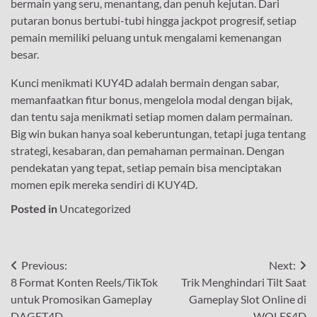
bermain yang seru, menantang, dan penuh kejutan. Dari
putaran bonus bertubi-tubi hingga jackpot progresif, setiap
pemain memiliki peluang untuk mengalami kemenangan
besar.
Kunci menikmati KUY4D adalah bermain dengan sabar,
memanfaatkan fitur bonus, mengelola modal dengan bijak,
dan tentu saja menikmati setiap momen dalam permainan.
Big win bukan hanya soal keberuntungan, tetapi juga tentang
strategi, kesabaran, dan pemahaman permainan. Dengan
pendekatan yang tepat, setiap pemain bisa menciptakan
momen epik mereka sendiri di KUY4D.
Posted in
Uncategorized
Post
Previous:
Next:
8 Format Konten Reels/TikTok
Trik Menghindari Tilt Saat
navigation
untuk Promosikan Gameplay
Gameplay Slot Online di
DAGET4D
WOLES4D