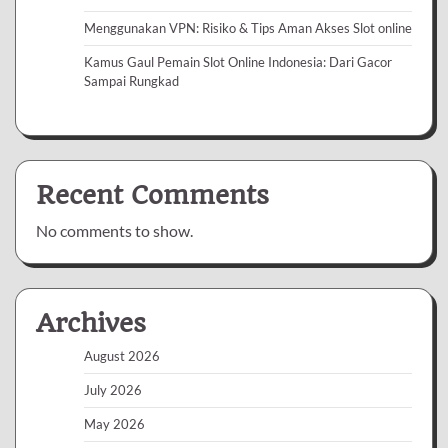
Menggunakan VPN: Risiko & Tips Aman Akses Slot online
Kamus Gaul Pemain Slot Online Indonesia: Dari Gacor
Sampai Rungkad
Recent Comments
No comments to show.
Archives
August 2026
July 2026
May 2026