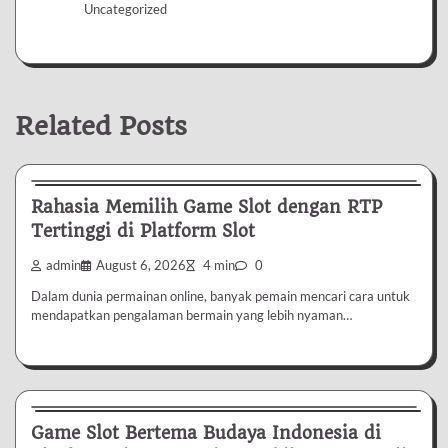
Uncategorized
Related Posts
Uncategorized
Rahasia Memilih Game Slot dengan RTP
Tertinggi di Platform Slot
admin
August 6, 2026
4 min
0
Dalam dunia permainan online, banyak pemain mencari cara untuk
mendapatkan pengalaman bermain yang lebih nyaman…
Uncategorized
Game Slot Bertema Budaya Indonesia di