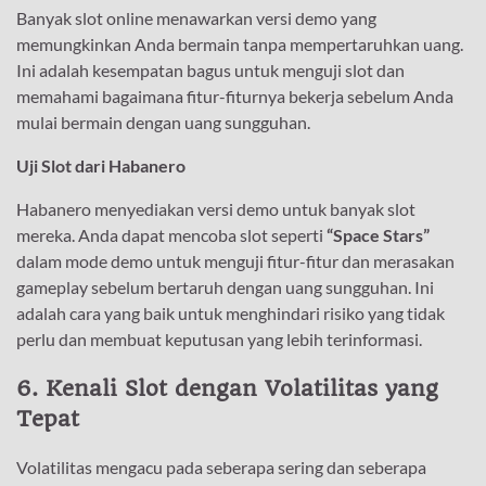
Banyak slot online menawarkan versi demo yang
memungkinkan Anda bermain tanpa mempertaruhkan uang.
Ini adalah kesempatan bagus untuk menguji slot dan
memahami bagaimana fitur-fiturnya bekerja sebelum Anda
mulai bermain dengan uang sungguhan.
Uji Slot dari Habanero
Habanero menyediakan versi demo untuk banyak slot
mereka. Anda dapat mencoba slot seperti
“Space Stars”
dalam mode demo untuk menguji fitur-fitur dan merasakan
gameplay sebelum bertaruh dengan uang sungguhan. Ini
adalah cara yang baik untuk menghindari risiko yang tidak
perlu dan membuat keputusan yang lebih terinformasi.
6.
Kenali Slot dengan Volatilitas yang
Tepat
Volatilitas mengacu pada seberapa sering dan seberapa