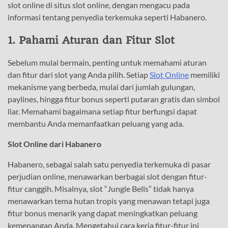
slot online di situs slot online, dengan mengacu pada
informasi tentang penyedia terkemuka seperti Habanero.
1.
Pahami Aturan dan Fitur Slot
Sebelum mulai bermain, penting untuk memahami aturan
dan fitur dari slot yang Anda pilih. Setiap
Slot Online
memiliki
mekanisme yang berbeda, mulai dari jumlah gulungan,
paylines, hingga fitur bonus seperti putaran gratis dan simbol
liar. Memahami bagaimana setiap fitur berfungsi dapat
membantu Anda memanfaatkan peluang yang ada.
Slot Online dari Habanero
Habanero, sebagai salah satu penyedia terkemuka di pasar
perjudian online, menawarkan berbagai slot dengan fitur-
fitur canggih. Misalnya, slot “Jungle Bells” tidak hanya
menawarkan tema hutan tropis yang menawan tetapi juga
fitur bonus menarik yang dapat meningkatkan peluang
kemenangan Anda. Mengetahui cara kerja fitur-fitur ini