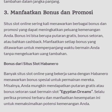
tambahan dalam jangka panjang.
3.
Manfaatkan Bonus dan Promosi
Situs slot online sering kali menawarkan berbagai bonus dan
promosi yang dapat meningkatkan peluang kemenangan
Anda. Bonus ini bisa berupa putaran gratis, bonus setoran,
atau bahkan cashback. Manfaatkan setiap bonus yang
ditawarkan untuk memperpanjang waktu bermain Anda
tanpa mengeluarkan uang tambahan.
Bonus dari Situs Slot Habanero
Banyak situs slot online yang bekerja sama dengan Habanero
menawarkan bonus spesial untuk permainan mereka.
Misalnya, Anda mungkin mendapatkan putaran gratis atau
bonus setoran saat bermain slot
“Egyptian Dreams”
. Selalu
periksa promosi terbaru dan manfaatkan kesempatan ini
untuk memaksimalkan potensi kemenangan Anda.