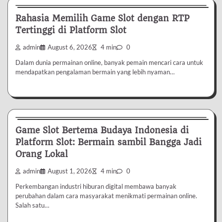
Rahasia Memilih Game Slot dengan RTP
Tertinggi di Platform Slot
admin
August 6, 2026
4 min
0
Dalam dunia permainan online, banyak pemain mencari cara untuk
mendapatkan pengalaman bermain yang lebih nyaman…
Uncategorized
Game Slot Bertema Budaya Indonesia di
Platform Slot: Bermain sambil Bangga Jadi
Orang Lokal
admin
August 1, 2026
4 min
0
Perkembangan industri hiburan digital membawa banyak
perubahan dalam cara masyarakat menikmati permainan online.
Salah satu…