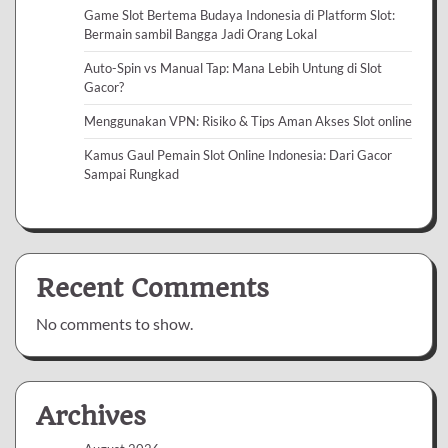
Game Slot Bertema Budaya Indonesia di Platform Slot:
Bermain sambil Bangga Jadi Orang Lokal
Auto-Spin vs Manual Tap: Mana Lebih Untung di Slot
Gacor?
Menggunakan VPN: Risiko & Tips Aman Akses Slot online
Kamus Gaul Pemain Slot Online Indonesia: Dari Gacor
Sampai Rungkad
Recent Comments
No comments to show.
Archives