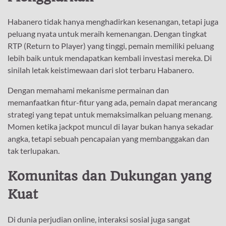
Habanero tidak hanya menghadirkan kesenangan, tetapi juga
peluang nyata untuk meraih kemenangan. Dengan tingkat
RTP (Return to Player) yang tinggi, pemain memiliki peluang
lebih baik untuk mendapatkan kembali investasi mereka. Di
sinilah letak keistimewaan dari slot terbaru Habanero.
Dengan memahami mekanisme permainan dan
memanfaatkan fitur-fitur yang ada, pemain dapat merancang
strategi yang tepat untuk memaksimalkan peluang menang.
Momen ketika jackpot muncul di layar bukan hanya sekadar
angka, tetapi sebuah pencapaian yang membanggakan dan
tak terlupakan.
Komunitas dan Dukungan yang
Kuat
Di dunia perjudian online, interaksi sosial juga sangat