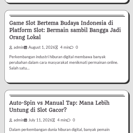
Uncategorized
Game Slot Bertema Budaya Indonesia di
Platform Slot: Bermain sambil Bangga Jadi
Orang Lokal
admin
August 1, 2026
4 min
0
Perkembangan industri hiburan digital membawa banyak
perubahan dalam cara masyarakat menikmati permainan online.
Salah satu…
Uncategorized
Auto-Spin vs Manual Tap: Mana Lebih
Untung di Slot Gacor?
admin
July 11, 2026
4 min
0
Dalam perkembangan dunia hiburan digital, banyak pemain