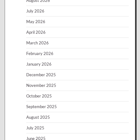
August 2026
July 2026
May 2026
April 2026
March 2026
February 2026
January 2026
December 2025
November 2025
October 2025
September 2025
August 2025
July 2025
June 2025