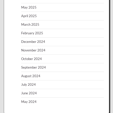
May 2025
April 2025
March 2025
February 2025
December 2024
November 2024
October 2024
September 2024
August 2024
July 2024
June 2024
May 2024