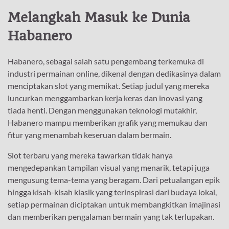
Melangkah Masuk ke Dunia
Habanero
Habanero, sebagai salah satu pengembang terkemuka di
industri permainan online, dikenal dengan dedikasinya dalam
menciptakan slot yang memikat. Setiap judul yang mereka
luncurkan menggambarkan kerja keras dan inovasi yang
tiada henti. Dengan menggunakan teknologi mutakhir,
Habanero mampu memberikan grafik yang memukau dan
fitur yang menambah keseruan dalam bermain.
Slot terbaru yang mereka tawarkan tidak hanya
mengedepankan tampilan visual yang menarik, tetapi juga
mengusung tema-tema yang beragam. Dari petualangan epik
hingga kisah-kisah klasik yang terinspirasi dari budaya lokal,
setiap permainan diciptakan untuk membangkitkan imajinasi
dan memberikan pengalaman bermain yang tak terlupakan.