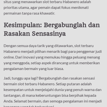
situs yang menawarkan slot terbaru Habanero adalah
prioritas utama, agar pemain dapat fokus menikmati
permainan tanpa rasa khawatir.
Kesimpulan: Bergabunglah dan
Rasakan Sensasinya
Dengan semua daya tarik yang ditawarkan, slot terbaru
Habanero menjadi pilihan menarik bagi para penggemar judi
online. Dari inovasi yang memukau hingga peluang menang
yang menggoda, setiap aspek dirancang untuk memberikan
pengalaman bermain yang luar biasa.
Jadi, tunggu apa lagi? Bergabunglah dan rasakan sensasi
bermain slot terbaru Habanero. Setiap putaran adalah
kesempatan untuk menjelajahi dunia yang penuh warna dan
tantangan, di mana keberuntungan bisa berpihak kepada
Anda. Selamat bermain, dan semoga pengalaman ini menjadi
kenangan yang tak terlupakan!