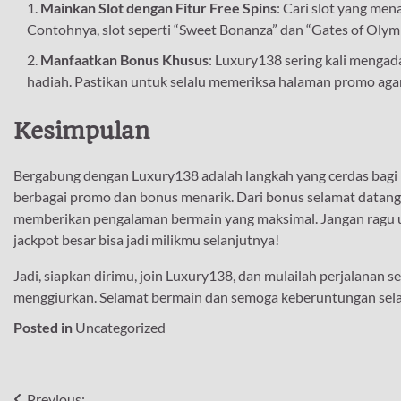
Mainkan Slot dengan Fitur Free Spins
: Cari slot yang men
Contohnya, slot seperti “Sweet Bonanza” dan “Gates of Olym
Manfaatkan Bonus Khusus
: Luxury138 sering kali menga
hadiah. Pastikan untuk selalu memeriksa halaman promo agar
Kesimpulan
Bergabung dengan Luxury138 adalah langkah yang cerdas bagi 
berbagai promo dan bonus menarik. Dari bonus selamat datang 
memberikan pengalaman bermain yang maksimal. Jangan ragu 
jackpot besar bisa jadi milikmu selanjutnya!
Jadi, siapkan dirimu, join Luxury138, dan mulailah perjalanan 
menggiurkan. Selamat bermain dan semoga keberuntungan sel
Posted in
Uncategorized
Previous: