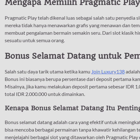
Mengapa Memilih Pragmatic Play
Pragmatic Play telah dikenal luas sebagai salah satu penyedia 
mereka tidak hanya menawarkan grafis yang menawan dan tema ya
membuat pengalaman bermain semakin seru. Dari slot klasik h
sesuatu untuk semua orang.
Bonus Selamat Datang untuk Pem
Salah satu daya tarik utama ketika kamu
Join Luxury138
adalah
Bonus ini biasanya berupa persentase dari deposit pertama kam
Misalnya, jika kamu melakukan deposit pertama sebesar IDR 
total IDR 2.000.000 untuk dimainkan.
Kenapa Bonus Selamat Datang Itu Pentin
Bonus selamat datang adalah cara yang efektif untuk meningk
bisa mencoba berbagai permainan tanpa khawatir kehilangan te
menjelajahi berbagai slot yang ditawarkan oleh Pragmatic Pla