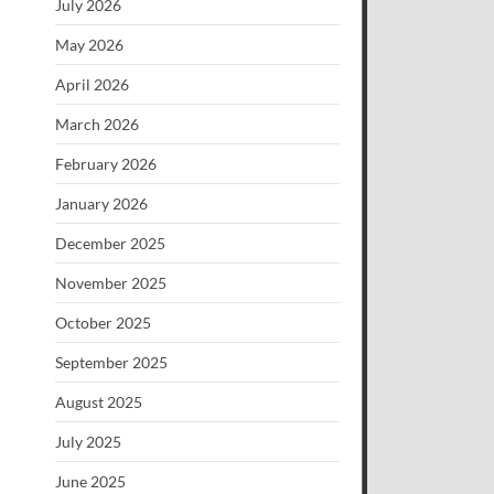
July 2026
May 2026
April 2026
March 2026
February 2026
January 2026
December 2025
November 2025
October 2025
September 2025
August 2025
July 2025
June 2025