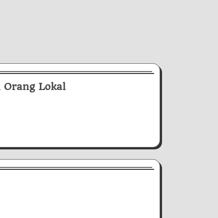
i Orang Lokal