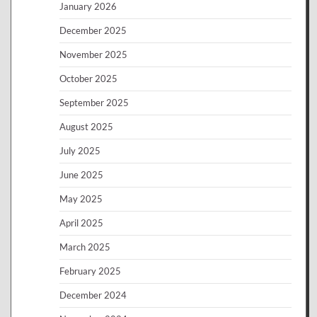
January 2026
December 2025
November 2025
October 2025
September 2025
August 2025
July 2025
June 2025
May 2025
April 2025
March 2025
February 2025
December 2024