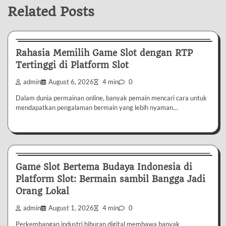
Related Posts
Uncategorized
Rahasia Memilih Game Slot dengan RTP
Tertinggi di Platform Slot
admin
August 6, 2026
4 min
0
Dalam dunia permainan online, banyak pemain mencari cara untuk
mendapatkan pengalaman bermain yang lebih nyaman…
Uncategorized
Game Slot Bertema Budaya Indonesia di
Platform Slot: Bermain sambil Bangga Jadi
Orang Lokal
admin
August 1, 2026
4 min
0
Perkembangan industri hiburan digital membawa banyak