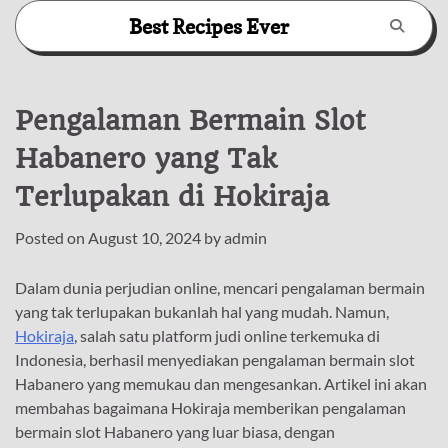
Skip
Best Recipes Ever
to
content
Pengalaman Bermain Slot
Habanero yang Tak
Terlupakan di Hokiraja
Posted on
August 10, 2024
by
admin
Dalam dunia perjudian online, mencari pengalaman bermain
yang tak terlupakan bukanlah hal yang mudah. Namun,
Hokiraja
, salah satu platform judi online terkemuka di
Indonesia, berhasil menyediakan pengalaman bermain slot
Habanero yang memukau dan mengesankan. Artikel ini akan
membahas bagaimana Hokiraja memberikan pengalaman
bermain slot Habanero yang luar biasa, dengan