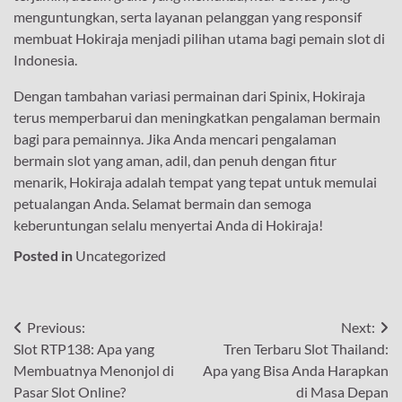
menguntungkan, serta layanan pelanggan yang responsif
membuat Hokiraja menjadi pilihan utama bagi pemain slot di
Indonesia.
Dengan tambahan variasi permainan dari Spinix, Hokiraja
terus memperbarui dan meningkatkan pengalaman bermain
bagi para pemainnya. Jika Anda mencari pengalaman
bermain slot yang aman, adil, dan penuh dengan fitur
menarik, Hokiraja adalah tempat yang tepat untuk memulai
petualangan Anda. Selamat bermain dan semoga
keberuntungan selalu menyertai Anda di Hokiraja!
Posted in
Uncategorized
Post
Previous:
Next:
Slot RTP138: Apa yang
Tren Terbaru Slot Thailand:
navigation
Membuatnya Menonjol di
Apa yang Bisa Anda Harapkan
Pasar Slot Online?
di Masa Depan