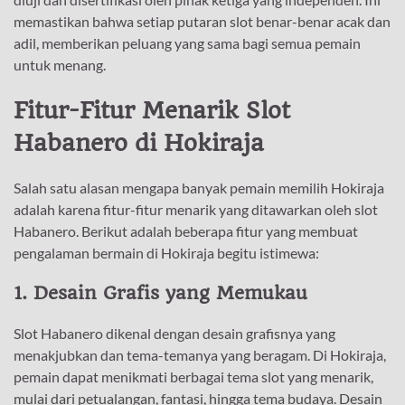
memastikan bahwa setiap putaran slot benar-benar acak dan
adil, memberikan peluang yang sama bagi semua pemain
untuk menang.
Fitur-Fitur Menarik Slot
Habanero di Hokiraja
Salah satu alasan mengapa banyak pemain memilih Hokiraja
adalah karena fitur-fitur menarik yang ditawarkan oleh slot
Habanero. Berikut adalah beberapa fitur yang membuat
pengalaman bermain di Hokiraja begitu istimewa:
1. Desain Grafis yang Memukau
Slot Habanero dikenal dengan desain grafisnya yang
menakjubkan dan tema-temanya yang beragam. Di Hokiraja,
pemain dapat menikmati berbagai tema slot yang menarik,
mulai dari petualangan, fantasi, hingga tema budaya. Desain