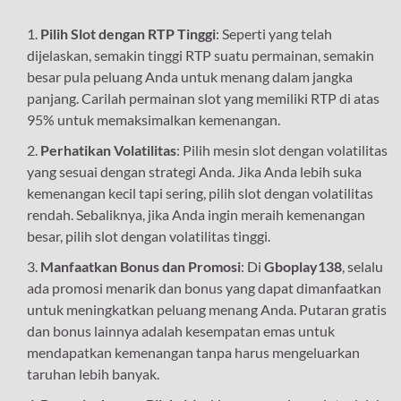
Pilih Slot dengan RTP Tinggi
: Seperti yang telah
dijelaskan, semakin tinggi RTP suatu permainan, semakin
besar pula peluang Anda untuk menang dalam jangka
panjang. Carilah permainan slot yang memiliki RTP di atas
95% untuk memaksimalkan kemenangan.
Perhatikan Volatilitas
: Pilih mesin slot dengan volatilitas
yang sesuai dengan strategi Anda. Jika Anda lebih suka
kemenangan kecil tapi sering, pilih slot dengan volatilitas
rendah. Sebaliknya, jika Anda ingin meraih kemenangan
besar, pilih slot dengan volatilitas tinggi.
Manfaatkan Bonus dan Promosi
: Di
Gboplay138
, selalu
ada promosi menarik dan bonus yang dapat dimanfaatkan
untuk meningkatkan peluang menang Anda. Putaran gratis
dan bonus lainnya adalah kesempatan emas untuk
mendapatkan kemenangan tanpa harus mengeluarkan
taruhan lebih banyak.