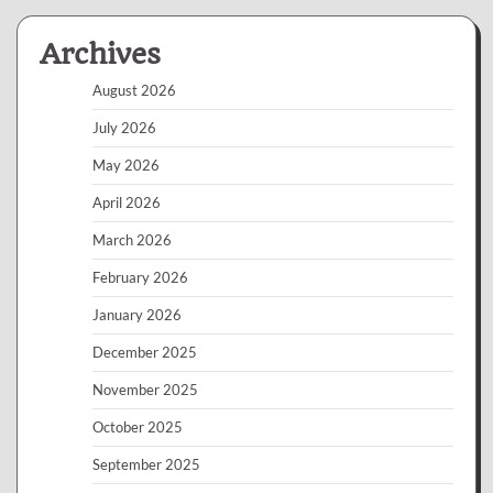
Archives
August 2026
July 2026
May 2026
April 2026
March 2026
February 2026
January 2026
December 2025
November 2025
October 2025
September 2025