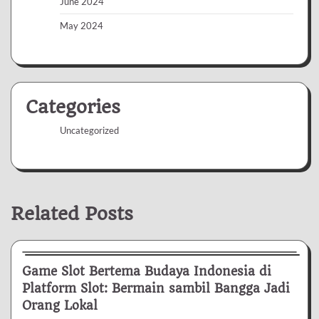
June 2024
May 2024
Categories
Uncategorized
Related Posts
Uncategorized
Game Slot Bertema Budaya Indonesia di
Platform Slot: Bermain sambil Bangga Jadi
Orang Lokal