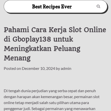
Skip
Best Recipes Ever
to
content
Pahami Cara Kerja Slot Online
di Gboplay138 untuk
Meningkatkan Peluang
Menang
Posted on
December 10, 2024
by
admin
Di tengah dunia perjudian yang serba cepat dan penuh
dengan harapan akan kemenangan besar, permainan slot
online tetap menjadi salah satu pilihan utama para
penggemar judi. Sebagai permainan yang menawarkan