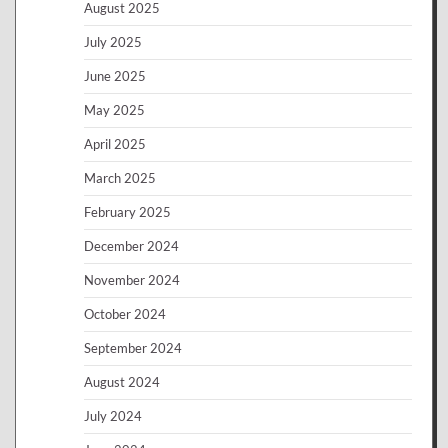
August 2025
July 2025
June 2025
May 2025
April 2025
March 2025
February 2025
December 2024
November 2024
October 2024
September 2024
August 2024
July 2024