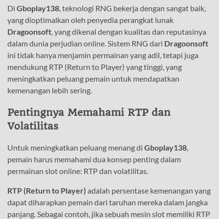
Di
Gboplay138
, teknologi RNG bekerja dengan sangat baik,
yang dioptimalkan oleh penyedia perangkat lunak
Dragoonsoft
, yang dikenal dengan kualitas dan reputasinya
dalam dunia perjudian online. Sistem RNG dari
Dragoonsoft
ini tidak hanya menjamin permainan yang adil, tetapi juga
mendukung RTP (Return to Player) yang tinggi, yang
meningkatkan peluang pemain untuk mendapatkan
kemenangan lebih sering.
Pentingnya Memahami RTP dan
Volatilitas
Untuk meningkatkan peluang menang di
Gboplay138
,
pemain harus memahami dua konsep penting dalam
permainan slot online: RTP dan volatilitas.
RTP (Return to Player)
adalah persentase kemenangan yang
dapat diharapkan pemain dari taruhan mereka dalam jangka
panjang. Sebagai contoh, jika sebuah mesin slot memiliki RTP