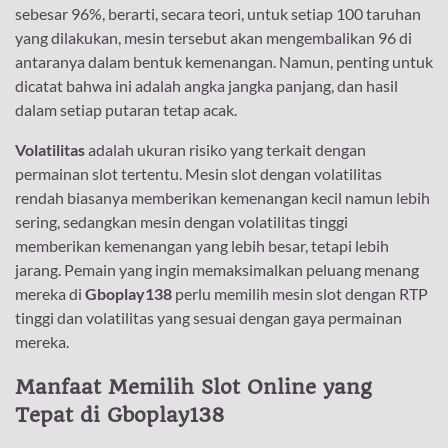
sebesar 96%, berarti, secara teori, untuk setiap 100 taruhan
yang dilakukan, mesin tersebut akan mengembalikan 96 di
antaranya dalam bentuk kemenangan. Namun, penting untuk
dicatat bahwa ini adalah angka jangka panjang, dan hasil
dalam setiap putaran tetap acak.
Volatilitas
adalah ukuran risiko yang terkait dengan
permainan slot tertentu. Mesin slot dengan volatilitas
rendah biasanya memberikan kemenangan kecil namun lebih
sering, sedangkan mesin dengan volatilitas tinggi
memberikan kemenangan yang lebih besar, tetapi lebih
jarang. Pemain yang ingin memaksimalkan peluang menang
mereka di
Gboplay138
perlu memilih mesin slot dengan RTP
tinggi dan volatilitas yang sesuai dengan gaya permainan
mereka.
Manfaat Memilih Slot Online yang
Tepat di Gboplay138