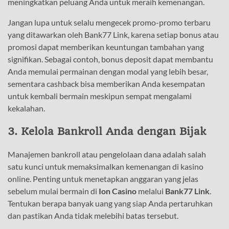
meningkatkan peluang Anda untuk meraih kemenangan.
Jangan lupa untuk selalu mengecek promo-promo terbaru
yang ditawarkan oleh Bank77 Link, karena setiap bonus atau
promosi dapat memberikan keuntungan tambahan yang
signifikan. Sebagai contoh, bonus deposit dapat membantu
Anda memulai permainan dengan modal yang lebih besar,
sementara cashback bisa memberikan Anda kesempatan
untuk kembali bermain meskipun sempat mengalami
kekalahan.
3. Kelola Bankroll Anda dengan Bijak
Manajemen bankroll atau pengelolaan dana adalah salah
satu kunci untuk memaksimalkan kemenangan di kasino
online. Penting untuk menetapkan anggaran yang jelas
sebelum mulai bermain di
Ion Casino
melalui
Bank77 Link
.
Tentukan berapa banyak uang yang siap Anda pertaruhkan
dan pastikan Anda tidak melebihi batas tersebut.