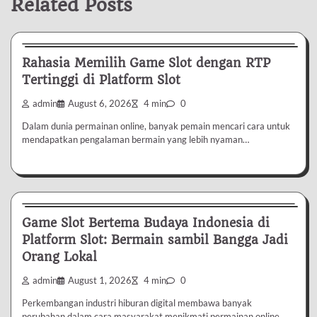
Related Posts
Uncategorized
Rahasia Memilih Game Slot dengan RTP
Tertinggi di Platform Slot
admin
August 6, 2026
4 min
0
Dalam dunia permainan online, banyak pemain mencari cara untuk
mendapatkan pengalaman bermain yang lebih nyaman…
Uncategorized
Game Slot Bertema Budaya Indonesia di
Platform Slot: Bermain sambil Bangga Jadi
Orang Lokal
admin
August 1, 2026
4 min
0
Perkembangan industri hiburan digital membawa banyak
perubahan dalam cara masyarakat menikmati permainan online.