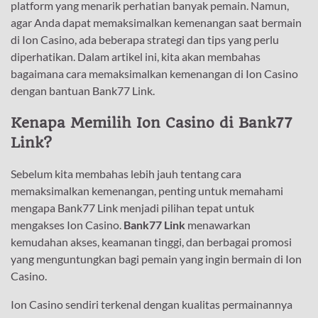
platform yang menarik perhatian banyak pemain. Namun,
agar Anda dapat memaksimalkan kemenangan saat bermain
di Ion Casino, ada beberapa strategi dan tips yang perlu
diperhatikan. Dalam artikel ini, kita akan membahas
bagaimana cara memaksimalkan kemenangan di Ion Casino
dengan bantuan Bank77 Link.
Kenapa Memilih Ion Casino di Bank77
Link?
Sebelum kita membahas lebih jauh tentang cara
memaksimalkan kemenangan, penting untuk memahami
mengapa Bank77 Link menjadi pilihan tepat untuk
mengakses Ion Casino.
Bank77 Link
menawarkan
kemudahan akses, keamanan tinggi, dan berbagai promosi
yang menguntungkan bagi pemain yang ingin bermain di Ion
Casino.
Ion Casino sendiri terkenal dengan kualitas permainannya