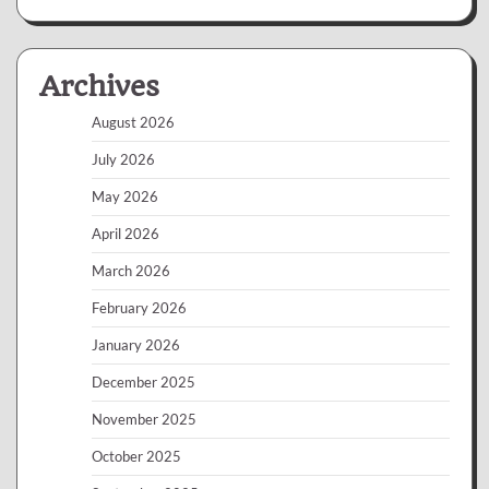
Archives
August 2026
July 2026
May 2026
April 2026
March 2026
February 2026
January 2026
December 2025
November 2025
October 2025