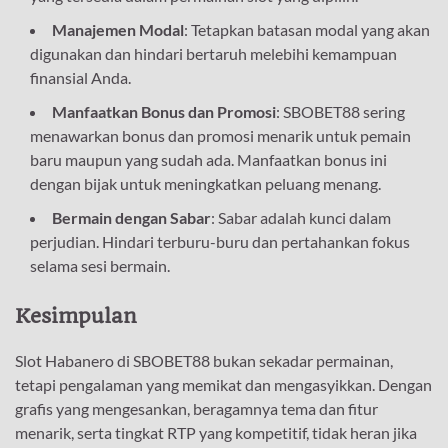
Manajemen Modal
: Tetapkan batasan modal yang akan
digunakan dan hindari bertaruh melebihi kemampuan
finansial Anda.
Manfaatkan Bonus dan Promosi
: SBOBET88 sering
menawarkan bonus dan promosi menarik untuk pemain
baru maupun yang sudah ada. Manfaatkan bonus ini
dengan bijak untuk meningkatkan peluang menang.
Bermain dengan Sabar
: Sabar adalah kunci dalam
perjudian. Hindari terburu-buru dan pertahankan fokus
selama sesi bermain.
Kesimpulan
Slot Habanero di SBOBET88 bukan sekadar permainan,
tetapi pengalaman yang memikat dan mengasyikkan. Dengan
grafis yang mengesankan, beragamnya tema dan fitur
menarik, serta tingkat RTP yang kompetitif, tidak heran jika