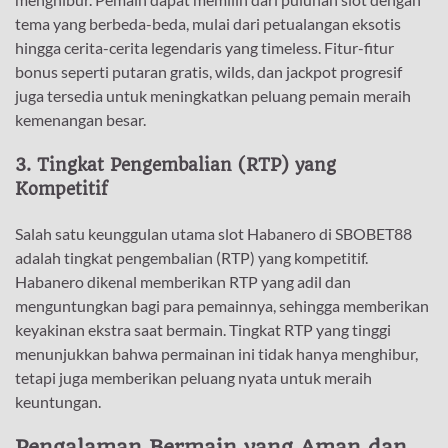
tema yang berbeda-beda, mulai dari petualangan eksotis
hingga cerita-cerita legendaris yang timeless. Fitur-fitur
bonus seperti putaran gratis, wilds, dan jackpot progresif
juga tersedia untuk meningkatkan peluang pemain meraih
kemenangan besar.
3. Tingkat Pengembalian (RTP) yang
Kompetitif
Salah satu keunggulan utama slot Habanero di SBOBET88
adalah tingkat pengembalian (RTP) yang kompetitif.
Habanero dikenal memberikan RTP yang adil dan
menguntungkan bagi para pemainnya, sehingga memberikan
keyakinan ekstra saat bermain. Tingkat RTP yang tinggi
menunjukkan bahwa permainan ini tidak hanya menghibur,
tetapi juga memberikan peluang nyata untuk meraih
keuntungan.
Pengalaman Bermain yang Aman dan