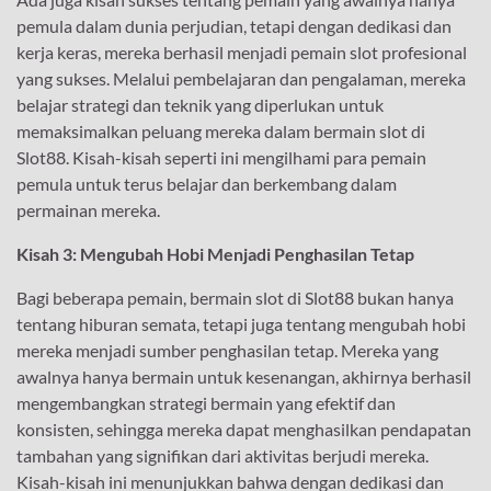
pemula dalam dunia perjudian, tetapi dengan dedikasi dan
kerja keras, mereka berhasil menjadi pemain slot profesional
yang sukses. Melalui pembelajaran dan pengalaman, mereka
belajar strategi dan teknik yang diperlukan untuk
memaksimalkan peluang mereka dalam bermain slot di
Slot88. Kisah-kisah seperti ini mengilhami para pemain
pemula untuk terus belajar dan berkembang dalam
permainan mereka.
Kisah 3: Mengubah Hobi Menjadi Penghasilan Tetap
Bagi beberapa pemain, bermain slot di Slot88 bukan hanya
tentang hiburan semata, tetapi juga tentang mengubah hobi
mereka menjadi sumber penghasilan tetap. Mereka yang
awalnya hanya bermain untuk kesenangan, akhirnya berhasil
mengembangkan strategi bermain yang efektif dan
konsisten, sehingga mereka dapat menghasilkan pendapatan
tambahan yang signifikan dari aktivitas berjudi mereka.
Kisah-kisah ini menunjukkan bahwa dengan dedikasi dan