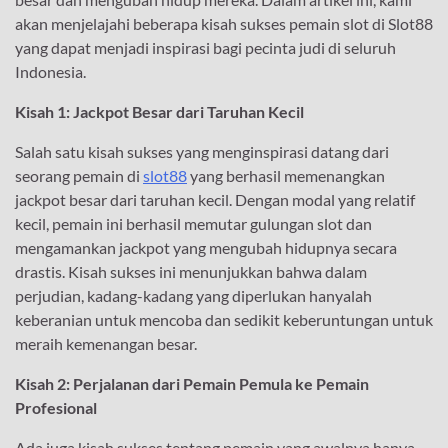
akan menjelajahi beberapa kisah sukses pemain slot di Slot88
yang dapat menjadi inspirasi bagi pecinta judi di seluruh
Indonesia.
Kisah 1: Jackpot Besar dari Taruhan Kecil
Salah satu kisah sukses yang menginspirasi datang dari
seorang pemain di
slot88
yang berhasil memenangkan
jackpot besar dari taruhan kecil. Dengan modal yang relatif
kecil, pemain ini berhasil memutar gulungan slot dan
mengamankan jackpot yang mengubah hidupnya secara
drastis. Kisah sukses ini menunjukkan bahwa dalam
perjudian, kadang-kadang yang diperlukan hanyalah
keberanian untuk mencoba dan sedikit keberuntungan untuk
meraih kemenangan besar.
Kisah 2: Perjalanan dari Pemain Pemula ke Pemain
Profesional
Ada juga kisah sukses tentang pemain yang awalnya hanya