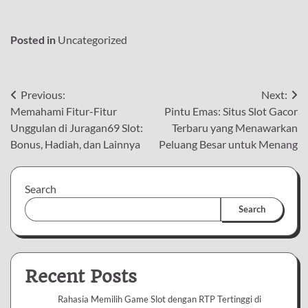
Posted in
Uncategorized
Post
Previous:
Next:
Memahami Fitur-Fitur
Pintu Emas: Situs Slot Gacor
navigation
Unggulan di Juragan69 Slot:
Terbaru yang Menawarkan
Bonus, Hadiah, dan Lainnya
Peluang Besar untuk Menang
Search
Search
Recent Posts
Rahasia Memilih Game Slot dengan RTP Tertinggi di