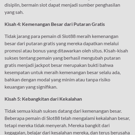
disiplin, bermain slot dapat menjadi sumber penghasilan
yang sah.
Kisah 4: Kemenangan Besar dari Putaran Gratis
Tidak jarang para pemain di Slot88 meraih kemenangan
besar dari putaran gratis yang mereka dapatkan melalui
promosi atau bonus yang ditawarkan oleh situs. Kisah-kisah
sukses tentang pemain yang berhasil mengubah putaran
gratis menjadi jackpot besar merupakan bukti bahwa
kesempatan untuk meraih kemenangan besar selalu ada,
bahkan dengan modal yang minim atau tanpa risiko
keuangan yang signifikan.
Kisah 5: Kebangkitan dari Kekalahan
Tidak semua kisah sukses datang dari kemenangan besar.
Beberapa pemain di Slot88 telah mengalami kekalahan besar,
tetapi mereka tidak menyerah. Mereka bangkit dari
kegagalan, belajar dari kesalahan mereka, dan terus berusaha