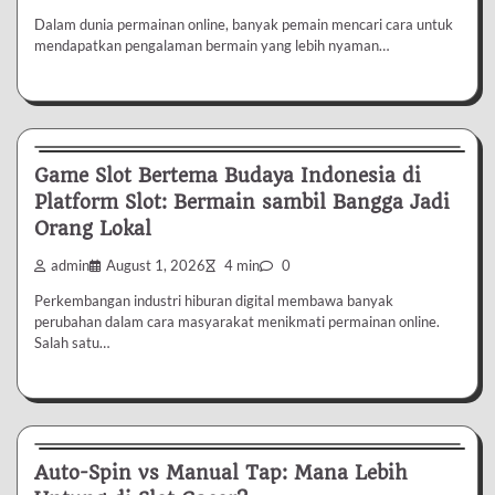
Dalam dunia permainan online, banyak pemain mencari cara untuk
mendapatkan pengalaman bermain yang lebih nyaman…
Uncategorized
Game Slot Bertema Budaya Indonesia di
Platform Slot: Bermain sambil Bangga Jadi
Orang Lokal
admin
August 1, 2026
4 min
0
Perkembangan industri hiburan digital membawa banyak
perubahan dalam cara masyarakat menikmati permainan online.
Salah satu…
Uncategorized
Auto-Spin vs Manual Tap: Mana Lebih