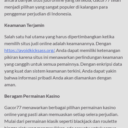
menjadi pilihan yang sangat populer di kalangan para
penggemar perjudian di Indonesia.
Keamanan Terjamin
Salah satu hal utama yang harus dipertimbangkan ketika
memilih situs judi online adalah keamanannya. Dengan
https://avoidkicksass.org/
, Anda dapat memiliki ketenangan
pikiran karena situs ini menawarkan perlindungan keamanan
yang canggih untuk semua pemainnya. Dengan enkripsi data
yang kuat dan sistem keamanan terkini, Anda dapat yakin
bahwa informasi pribadi Anda akan diamankan dengan
aman.
Beragam Permainan Kasino
Gacor77 menawarkan berbagai pilihan permainan kasino
online yang pasti akan memuaskan setiap selera perjudian.
Mulai dari permainan klasik seperti blackjack dan roulette
hingga slot yang mengasyikkan, ada sesuatu untuk semua