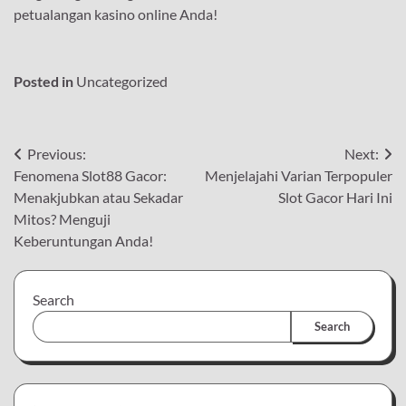
petualangan kasino online Anda!
Posted in
Uncategorized
Post
Previous:
Next:
Fenomena Slot88 Gacor:
Menjelajahi Varian Terpopuler
navigation
Menakjubkan atau Sekadar
Slot Gacor Hari Ini
Mitos? Menguji
Keberuntungan Anda!
Search
Search