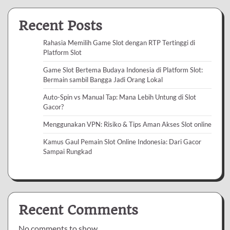
Recent Posts
Rahasia Memilih Game Slot dengan RTP Tertinggi di
Platform Slot
Game Slot Bertema Budaya Indonesia di Platform Slot:
Bermain sambil Bangga Jadi Orang Lokal
Auto-Spin vs Manual Tap: Mana Lebih Untung di Slot
Gacor?
Menggunakan VPN: Risiko & Tips Aman Akses Slot online
Kamus Gaul Pemain Slot Online Indonesia: Dari Gacor
Sampai Rungkad
Recent Comments
No comments to show.