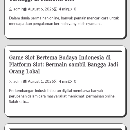
admin
August 6, 2026
4 min
0
Dalam dunia permainan online, banyak pemain mencari cara untuk
mendapatkan pengalaman bermain yang lebih nyaman…
Uncategorized
Game Slot Bertema Budaya Indonesia di
Platform Slot: Bermain sambil Bangga Jadi
Orang Lokal
admin
August 1, 2026
4 min
0
Perkembangan industri hiburan digital membawa banyak
perubahan dalam cara masyarakat menikmati permainan online.
Salah satu…
Uncategorized