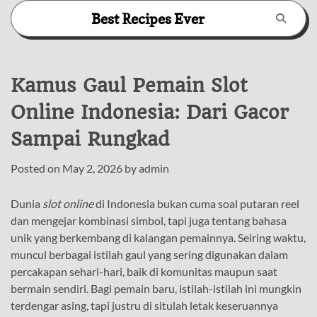
Skip
Best Recipes Ever
to
content
Kamus Gaul Pemain Slot
Online Indonesia: Dari Gacor
Sampai Rungkad
Posted on
May 2, 2026
by
admin
Dunia
slot online
di Indonesia bukan cuma soal putaran reel
dan mengejar kombinasi simbol, tapi juga tentang bahasa
unik yang berkembang di kalangan pemainnya. Seiring waktu,
muncul berbagai istilah gaul yang sering digunakan dalam
percakapan sehari-hari, baik di komunitas maupun saat
bermain sendiri. Bagi pemain baru, istilah-istilah ini mungkin
terdengar asing, tapi justru di situlah letak keseruannya