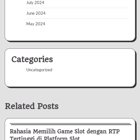
July 2024
June 2024
May 2024
Categories
Uncategorized
Related Posts
Uncategorized
Rahasia Memilih Game Slot dengan RTP
Tertinggi di Platform Slot