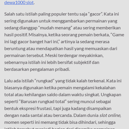
dewa1000 slot
.
Salah satu istilah paling populer tentu saja “gacor”. Kata ini
sering digunakan untuk menggambarkan permainan yang
sedang dianggap “mudah menang” atau sering memberikan
hasil positif. Misalnya, ketika seorang pemain berkata, “Game
ini lagi gacor banget hari ini,” artinya ia sedang merasa
beruntung atau mendapatkan hasil yang memuaskan dari
permainan tersebut. Meski terdengar meyakinkan,
sebenarnya istilah ini lebih bersifat subjektif dan
berdasarkan pengalaman pribadi.
Lalu ada istilah “rungkad” yang tidak kalah terkenal. Kata ini
biasanya digunakan ketika pemain mengalami kekalahan
total atau kehilangan saldo dalam waktu singkat. Ungkapan
seperti “Barusan rungkad total” sering muncul sebagai
bentuk ekspresi frustasi, tapi juga kadang disampaikan
dengan nada santai atau bercanda. Dalam dunia
slot online
,
momen seperti ini memang tidak bisa dihindari, sehingga
istilah tersebut menjadi bagian dari dinamika permainan.