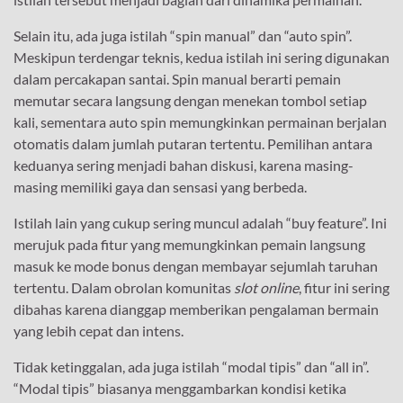
Selain itu, ada juga istilah “spin manual” dan “auto spin”.
Meskipun terdengar teknis, kedua istilah ini sering digunakan
dalam percakapan santai. Spin manual berarti pemain
memutar secara langsung dengan menekan tombol setiap
kali, sementara auto spin memungkinkan permainan berjalan
otomatis dalam jumlah putaran tertentu. Pemilihan antara
keduanya sering menjadi bahan diskusi, karena masing-
masing memiliki gaya dan sensasi yang berbeda.
Istilah lain yang cukup sering muncul adalah “buy feature”. Ini
merujuk pada fitur yang memungkinkan pemain langsung
masuk ke mode bonus dengan membayar sejumlah taruhan
tertentu. Dalam obrolan komunitas
slot online
, fitur ini sering
dibahas karena dianggap memberikan pengalaman bermain
yang lebih cepat dan intens.
Tidak ketinggalan, ada juga istilah “modal tipis” dan “all in”.
“Modal tipis” biasanya menggambarkan kondisi ketika