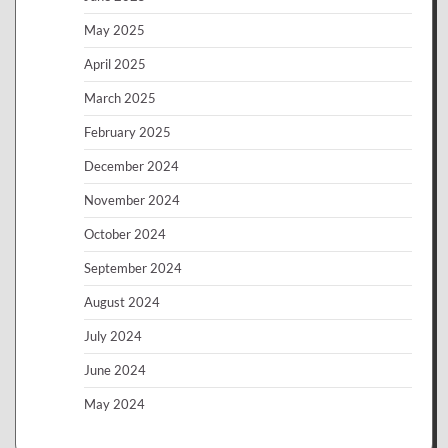
May 2025
April 2025
March 2025
February 2025
December 2024
November 2024
October 2024
September 2024
August 2024
July 2024
June 2024
May 2024