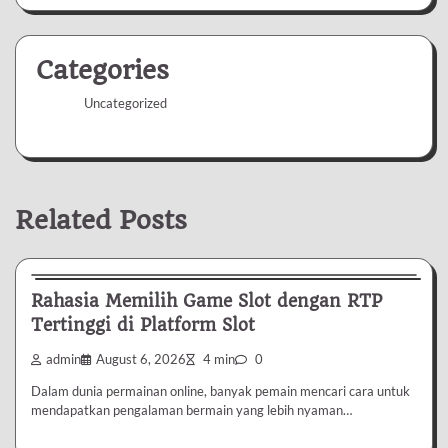
Categories
Uncategorized
Related Posts
Uncategorized
Rahasia Memilih Game Slot dengan RTP
Tertinggi di Platform Slot
admin
August 6, 2026
4 min
0
Dalam dunia permainan online, banyak pemain mencari cara untuk
mendapatkan pengalaman bermain yang lebih nyaman…