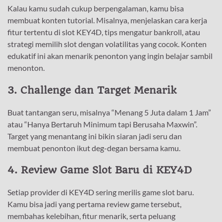
Kalau kamu sudah cukup berpengalaman, kamu bisa
membuat konten tutorial. Misalnya, menjelaskan cara kerja
fitur tertentu di slot KEY4D, tips mengatur bankroll, atau
strategi memilih slot dengan volatilitas yang cocok. Konten
edukatif ini akan menarik penonton yang ingin belajar sambil
menonton.
3.
Challenge dan Target Menarik
Buat tantangan seru, misalnya “Menang 5 Juta dalam 1 Jam”
atau “Hanya Bertaruh Minimum tapi Berusaha Maxwin”.
Target yang menantang ini bikin siaran jadi seru dan
membuat penonton ikut deg-degan bersama kamu.
4.
Review Game Slot Baru di KEY4D
Setiap provider di KEY4D sering merilis game slot baru.
Kamu bisa jadi yang pertama review game tersebut,
membahas kelebihan, fitur menarik, serta peluang