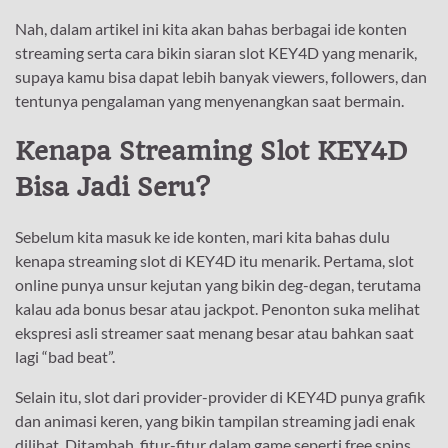
Nah, dalam artikel ini kita akan bahas berbagai ide konten
streaming serta cara bikin siaran slot KEY4D yang menarik,
supaya kamu bisa dapat lebih banyak viewers, followers, dan
tentunya pengalaman yang menyenangkan saat bermain.
Kenapa Streaming Slot KEY4D
Bisa Jadi Seru?
Sebelum kita masuk ke ide konten, mari kita bahas dulu
kenapa streaming slot di KEY4D itu menarik. Pertama, slot
online punya unsur kejutan yang bikin deg-degan, terutama
kalau ada bonus besar atau jackpot. Penonton suka melihat
ekspresi asli streamer saat menang besar atau bahkan saat
lagi “bad beat”.
Selain itu, slot dari provider-provider di KEY4D punya grafik
dan animasi keren, yang bikin tampilan streaming jadi enak
dilihat. Ditambah, fitur-fitur dalam game seperti free spins,