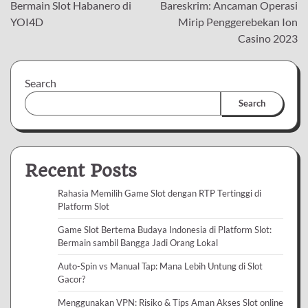
navigation
Bermain Slot Habanero di
Bareskrim: Ancaman Operasi
YOI4D
Mirip Penggerebekan Ion
Casino 2023
Search
Search
Recent Posts
Rahasia Memilih Game Slot dengan RTP Tertinggi di
Platform Slot
Game Slot Bertema Budaya Indonesia di Platform Slot:
Bermain sambil Bangga Jadi Orang Lokal
Auto-Spin vs Manual Tap: Mana Lebih Untung di Slot
Gacor?
Menggunakan VPN: Risiko & Tips Aman Akses Slot online