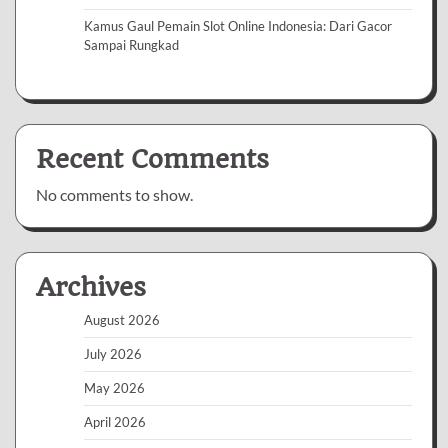
Kamus Gaul Pemain Slot Online Indonesia: Dari Gacor
Sampai Rungkad
Recent Comments
No comments to show.
Archives
August 2026
July 2026
May 2026
April 2026