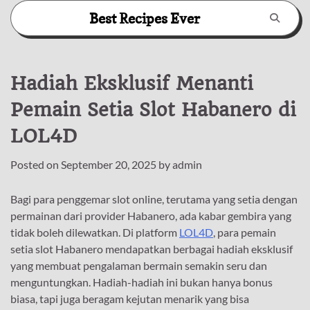
Skip
Best Recipes Ever
to
content
Hadiah Eksklusif Menanti
Pemain Setia Slot Habanero di
LOL4D
Posted on
September 20, 2025
by
admin
Bagi para penggemar slot online, terutama yang setia dengan
permainan dari provider Habanero, ada kabar gembira yang
tidak boleh dilewatkan. Di platform
LOL4D
, para pemain
setia slot Habanero mendapatkan berbagai hadiah eksklusif
yang membuat pengalaman bermain semakin seru dan
menguntungkan. Hadiah-hadiah ini bukan hanya bonus
biasa, tapi juga beragam kejutan menarik yang bisa