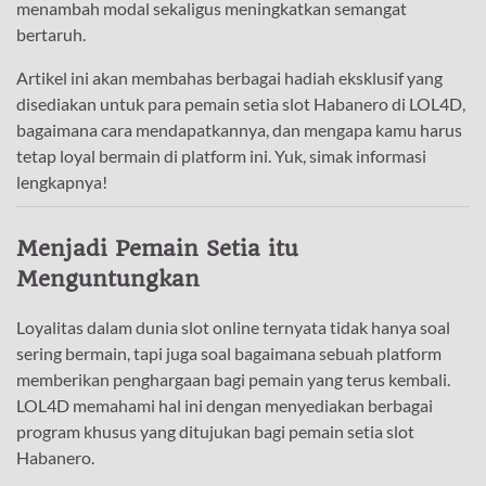
menambah modal sekaligus meningkatkan semangat
bertaruh.
Artikel ini akan membahas berbagai hadiah eksklusif yang
disediakan untuk para pemain setia slot Habanero di LOL4D,
bagaimana cara mendapatkannya, dan mengapa kamu harus
tetap loyal bermain di platform ini. Yuk, simak informasi
lengkapnya!
Menjadi Pemain Setia itu
Menguntungkan
Loyalitas dalam dunia slot online ternyata tidak hanya soal
sering bermain, tapi juga soal bagaimana sebuah platform
memberikan penghargaan bagi pemain yang terus kembali.
LOL4D memahami hal ini dengan menyediakan berbagai
program khusus yang ditujukan bagi pemain setia slot
Habanero.