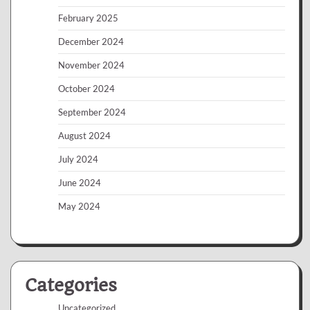
February 2025
December 2024
November 2024
October 2024
September 2024
August 2024
July 2024
June 2024
May 2024
Categories
Uncategorized