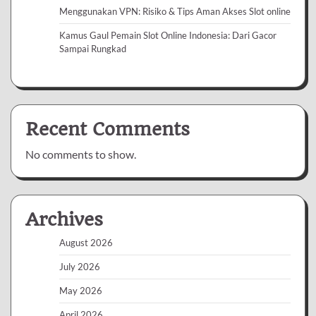
Menggunakan VPN: Risiko & Tips Aman Akses Slot online
Kamus Gaul Pemain Slot Online Indonesia: Dari Gacor
Sampai Rungkad
Recent Comments
No comments to show.
Archives
August 2026
July 2026
May 2026
April 2026