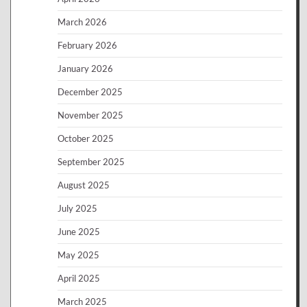
March 2026
February 2026
January 2026
December 2025
November 2025
October 2025
September 2025
August 2025
July 2025
June 2025
May 2025
April 2025
March 2025