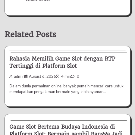
Related Posts
Uncategorized
Rahasia Memilih Game Slot dengan RTP
Tertinggi di Platform Slot
admin
August 6, 2026
4 min
0
Dalam dunia permainan online, banyak pemain mencari cara untuk
mendapatkan pengalaman bermain yang lebih nyaman…
Uncategorized
Game Slot Bertema Budaya Indonesia di
Platform Slot: Bermain sambil Bangga Jadi