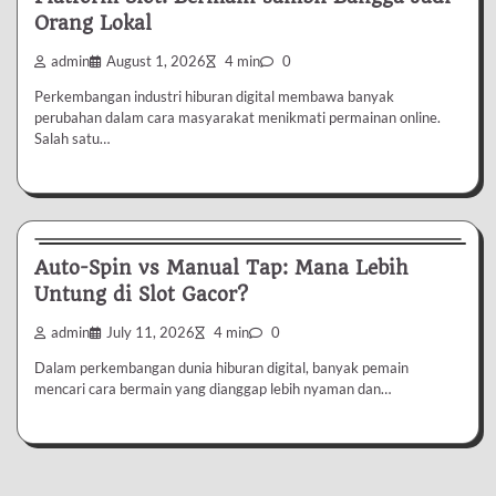
Orang Lokal
admin
August 1, 2026
4 min
0
Perkembangan industri hiburan digital membawa banyak
perubahan dalam cara masyarakat menikmati permainan online.
Salah satu…
Uncategorized
Auto-Spin vs Manual Tap: Mana Lebih
Untung di Slot Gacor?
admin
July 11, 2026
4 min
0
Dalam perkembangan dunia hiburan digital, banyak pemain
mencari cara bermain yang dianggap lebih nyaman dan…