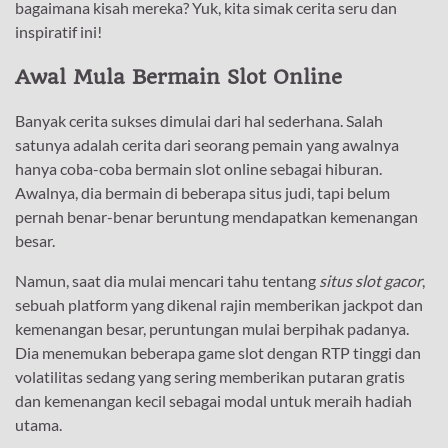
bagaimana kisah mereka? Yuk, kita simak cerita seru dan
inspiratif ini!
Awal Mula Bermain Slot Online
Banyak cerita sukses dimulai dari hal sederhana. Salah
satunya adalah cerita dari seorang pemain yang awalnya
hanya coba-coba bermain slot online sebagai hiburan.
Awalnya, dia bermain di beberapa situs judi, tapi belum
pernah benar-benar beruntung mendapatkan kemenangan
besar.
Namun, saat dia mulai mencari tahu tentang
situs slot gacor
,
sebuah platform yang dikenal rajin memberikan jackpot dan
kemenangan besar, peruntungan mulai berpihak padanya.
Dia menemukan beberapa game slot dengan RTP tinggi dan
volatilitas sedang yang sering memberikan putaran gratis
dan kemenangan kecil sebagai modal untuk meraih hadiah
utama.