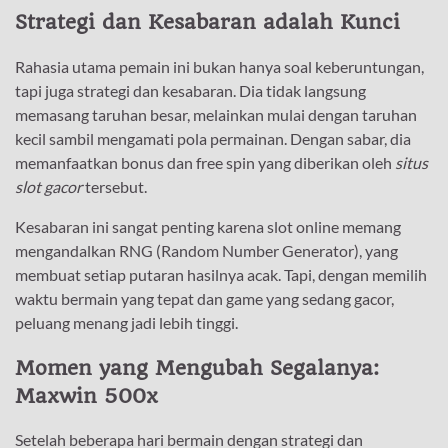
Strategi dan Kesabaran adalah Kunci
Rahasia utama pemain ini bukan hanya soal keberuntungan,
tapi juga strategi dan kesabaran. Dia tidak langsung
memasang taruhan besar, melainkan mulai dengan taruhan
kecil sambil mengamati pola permainan. Dengan sabar, dia
memanfaatkan bonus dan free spin yang diberikan oleh
situs
slot gacor
tersebut.
Kesabaran ini sangat penting karena slot online memang
mengandalkan RNG (Random Number Generator), yang
membuat setiap putaran hasilnya acak. Tapi, dengan memilih
waktu bermain yang tepat dan game yang sedang gacor,
peluang menang jadi lebih tinggi.
Momen yang Mengubah Segalanya:
Maxwin 500x
Setelah beberapa hari bermain dengan strategi dan