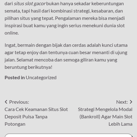
dari
situs slot gacor
bukan hanya sekadar keberuntungan
semata, tapi hasil dari kombinasi strategi, kesabaran, dan
pilihan situs yang tepat. Pengalaman mereka bisa menjadi
inspirasi buat kamu yang ingin serius menekuni dunia slot
online.
Ingat, bermain dengan bijak dan cerdas adalah kunci utama
agar tetap enjoy dan tentunya cuan besar menanti di ujung
jalan. Selamat mencoba dan semoga giliran kamu yang
beruntung berikutnya!
Posted in
Uncategorized
Post
Previous:
Next:
Cara Cek Keamanan Situs Slot
Strategi Mengelola Modal
navigation
Deposit Pulsa Tanpa
(Bankroll) Agar Main Slot
Potongan
Lebih Lama