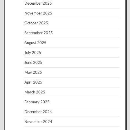
December 2025
November 2025
October 2025
September 2025
August 2025
July 2025
June 2025
May 2025
April 2025
March 2025
February 2025
December 2024
November 2024