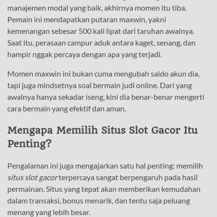
manajemen modal yang baik, akhirnya momen itu tiba.
Pemain ini mendapatkan putaran maxwin, yakni
kemenangan sebesar 500 kali lipat dari taruhan awalnya.
Saat itu, perasaan campur aduk antara kaget, senang, dan
hampir nggak percaya dengan apa yang terjadi.
Momen maxwin ini bukan cuma mengubah saldo akun dia,
tapi juga mindsetnya soal bermain judi online. Dari yang
awalnya hanya sekadar iseng, kini dia benar-benar mengerti
cara bermain yang efektif dan aman.
Mengapa Memilih Situs Slot Gacor Itu
Penting?
Pengalaman ini juga mengajarkan satu hal penting: memilih
situs slot gacor
terpercaya sangat berpengaruh pada hasil
permainan. Situs yang tepat akan memberikan kemudahan
dalam transaksi, bonus menarik, dan tentu saja peluang
menang yang lebih besar.