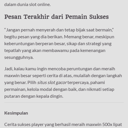
dalam dunia slot online.
Pesan Terakhir dari Pemain Sukses
“Jangan pernah menyerah dan tetap bijak saat bermain,”
begitu pesan yang dia berikan. Memang benar, meskipun
keberuntungan berperan besar, sikap dan strategi yang
tepatlah yang akan membawamu pada kemenangan
sesungguhnya.
Jadi, kalau kamu ingin mencoba peruntungan dan meraih
maxwin besar seperti cerita di atas, mulailah dengan langkah
yang benar. Pilih
situs slot gacor
terpercaya, pahami
permainan, kelola modal dengan baik, dan nikmati setiap
putaran dengan kepala dingin.
Kesimpulan
Cerita sukses player yang berhasil meraih maxwin 500x lipat