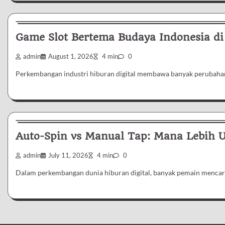
Uncategorized
Game Slot Bertema Budaya Indonesia di
admin
August 1, 2026
4 min
0
Perkembangan industri hiburan digital membawa banyak perubahan
Uncategorized
Auto-Spin vs Manual Tap: Mana Lebih U
admin
July 11, 2026
4 min
0
Dalam perkembangan dunia hiburan digital, banyak pemain mencar