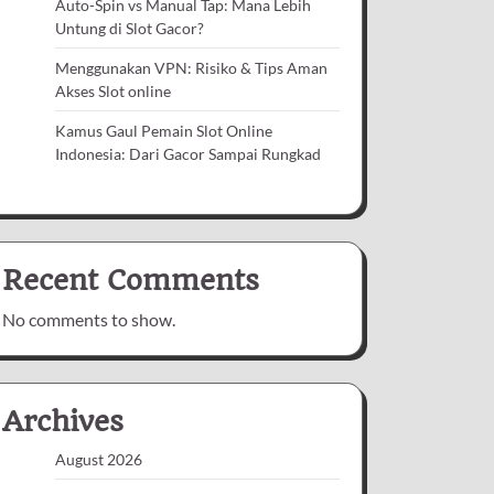
Auto-Spin vs Manual Tap: Mana Lebih
Untung di Slot Gacor?
Menggunakan VPN: Risiko & Tips Aman
Akses Slot online
Kamus Gaul Pemain Slot Online
Indonesia: Dari Gacor Sampai Rungkad
Recent Comments
No comments to show.
Archives
August 2026