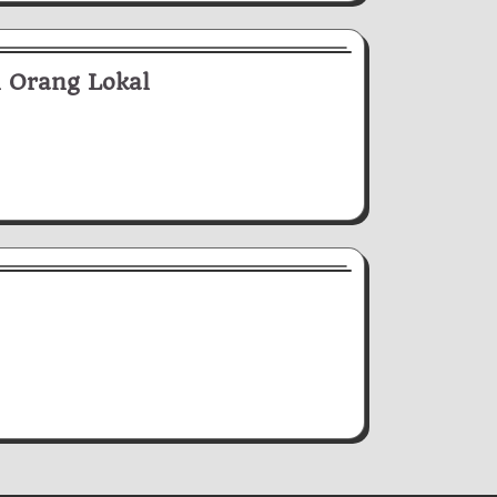
i Orang Lokal