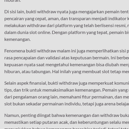
Di sisi lain, bukti withdraw nyata juga mengajarkan pemain ten
pencairan yang cepat, aman, dan transparan menjadi indikator k
melakukan withdraw dari platform yang telah berlisensi resmi
dalam dunia slot online. Dengan platform yang tepat, pemain b
kemenangan.
Fenomena bukti withdraw malam ini juga memperlihatkan sisi 
rasa pencapaian dan validasi atas keputusan bermain. Ini berb
kepuasan nyata saat mengetahui kemenangan bisa diubah menja
hiburan, atau tabungan. Hal inilah yang membuat slot tetap men
Selain aspek finansial, bukti withdraw juga memperkuat komun
tips, dan trik untuk memaksimalkan kemenangan. Pemain yang m
dari pengalaman orang lain, memahami fitur permainan, dan me
slot bukan sekadar permainan individu, tetapi juga arena belaj
Namun, penting diingat bahwa kemenangan dan withdraw bukanl
memastikan setiap putaran acak, dan keberuntungan selalu me
menunjukkan bahwa kemenangan besar bisa terjadi, tetapi teta