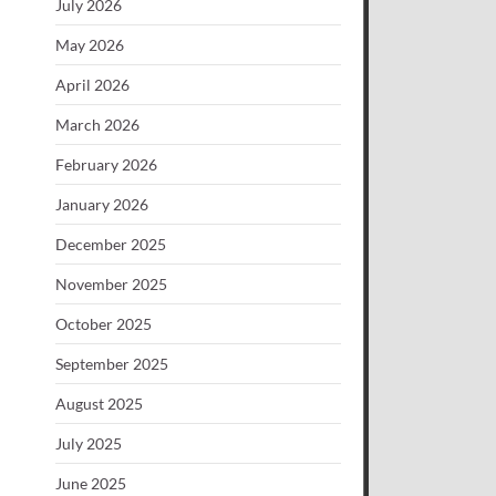
July 2026
May 2026
April 2026
March 2026
February 2026
January 2026
December 2025
November 2025
October 2025
September 2025
August 2025
July 2025
June 2025