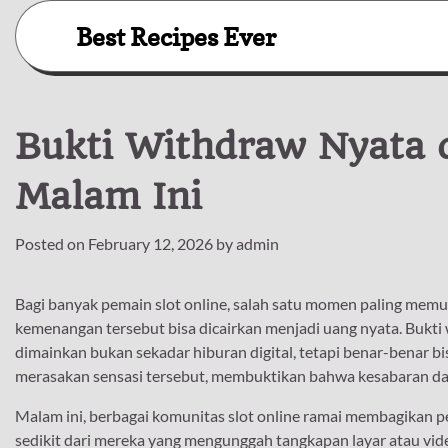
Skip
Best Recipes Ever
to
content
Bukti Withdraw Nyata 
Malam Ini
Posted on
February 12, 2026
by
admin
Bagi banyak pemain slot online, salah satu momen paling memu
kemenangan tersebut bisa dicairkan menjadi uang nyata. Bukt
dimainkan bukan sekadar hiburan digital, tetapi benar-benar b
merasakan sensasi tersebut, membuktikan bahwa kesabaran dan
Malam ini, berbagai komunitas slot online ramai membagikan 
sedikit dari mereka yang mengunggah tangkapan layar atau vid