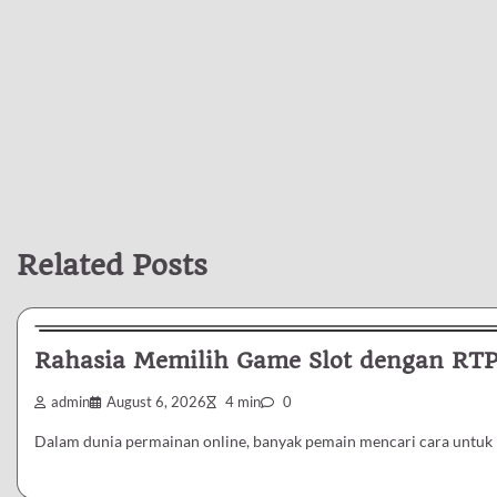
Related Posts
Uncategorized
Rahasia Memilih Game Slot dengan RTP T
admin
August 6, 2026
4 min
0
Dalam dunia permainan online, banyak pemain mencari cara untu