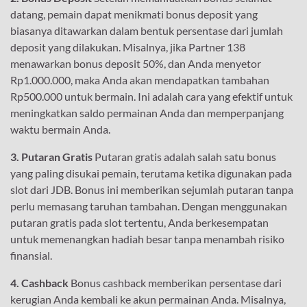
datang, pemain dapat menikmati bonus deposit yang
biasanya ditawarkan dalam bentuk persentase dari jumlah
deposit yang dilakukan. Misalnya, jika Partner 138
menawarkan bonus deposit 50%, dan Anda menyetor
Rp1.000.000, maka Anda akan mendapatkan tambahan
Rp500.000 untuk bermain. Ini adalah cara yang efektif untuk
meningkatkan saldo permainan Anda dan memperpanjang
waktu bermain Anda.
3. Putaran Gratis
Putaran gratis adalah salah satu bonus
yang paling disukai pemain, terutama ketika digunakan pada
slot dari JDB. Bonus ini memberikan sejumlah putaran tanpa
perlu memasang taruhan tambahan. Dengan menggunakan
putaran gratis pada slot tertentu, Anda berkesempatan
untuk memenangkan hadiah besar tanpa menambah risiko
finansial.
4. Cashback
Bonus cashback memberikan persentase dari
kerugian Anda kembali ke akun permainan Anda. Misalnya,