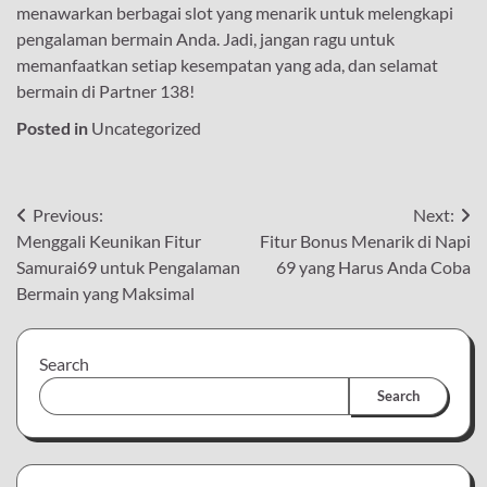
menawarkan berbagai slot yang menarik untuk melengkapi
pengalaman bermain Anda. Jadi, jangan ragu untuk
memanfaatkan setiap kesempatan yang ada, dan selamat
bermain di Partner 138!
Posted in
Uncategorized
Post
Previous:
Next:
Menggali Keunikan Fitur
Fitur Bonus Menarik di Napi
navigation
Samurai69 untuk Pengalaman
69 yang Harus Anda Coba
Bermain yang Maksimal
Search
Search