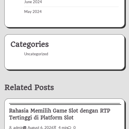
June 2024
May 2024
Categories
Uncategorized
Related Posts
Uncategorized
Rahasia Memilih Game Slot dengan RTP
Tertinggi di Platform Slot
admin
August 6, 2026
4 min
0