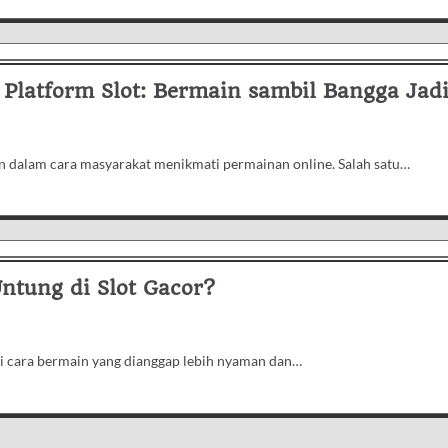
 Platform Slot: Bermain sambil Bangga Jad
 dalam cara masyarakat menikmati permainan online. Salah satu…
ntung di Slot Gacor?
i cara bermain yang dianggap lebih nyaman dan…