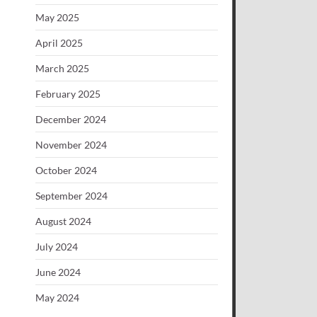
May 2025
April 2025
March 2025
February 2025
December 2024
November 2024
October 2024
September 2024
August 2024
July 2024
June 2024
May 2024