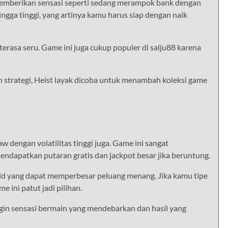
memberikan sensasi seperti sedang merampok bank dengan
ngga tinggi, yang artinya kamu harus siap dengan naik
erasa seru. Game ini juga cukup populer di salju88 karena
n strategi, Heist layak dicoba untuk menambah koleksi game
 dengan volatilitas tinggi juga. Game ini sangat
ndapatkan putaran gratis dan jackpot besar jika beruntung.
wild yang dapat memperbesar peluang menang. Jika kamu tipe
 ini patut jadi pilihan.
ingin sensasi bermain yang mendebarkan dan hasil yang